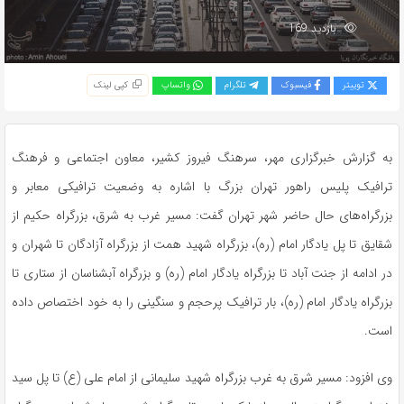
بازدید 169
توییتر
فیسبوک
تلگرام
واتساپ
کپی لینک
به گزارش خبرگزاری مهر، سرهنگ فیروز
کشیر،
معاون اجتماعی و فرهنگ
ترافیک پلیس راهور تهران بزرگ با اشاره به وضعیت ترافیکی معابر و
بزرگراه‌های حال حاضر شهر تهران گفت: مسیر غرب به شرق، بزرگراه حکیم از
شقایق تا پل یادگار امام (ره)، بزرگراه شهید همت از بزرگراه آزادگان تا شهران و
در ادامه از جنت آباد تا بزرگراه یادگار امام (ره) و بزرگراه آبشناسان از ستاری تا
بزرگراه یادگار امام (ره)، بار ترافیک پرحجم و سنگینی را به خود اختصاص داده
است.
وی افزود: مسیر شرق به غرب بزرگراه شهید سلیمانی از امام علی (ع) تا پل سید