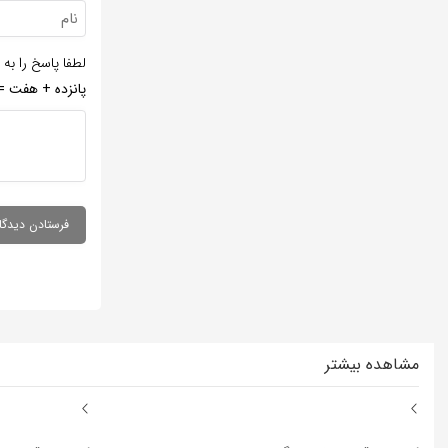
لطفا پاسخ را به 
پانزده + هفت =
مشاهده بیشتر