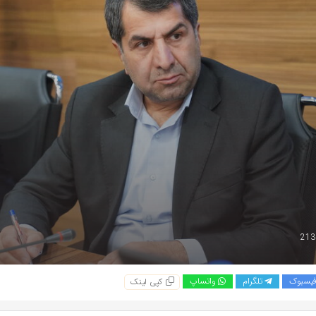
یسبوک
تلگرام
واتساپ
کپی لینک