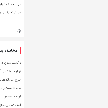
می‌دهد که ایرا
می‌تواند به زیان
مشاهده بیش
واکسیناسیون دام
توقیف ۱۸۰ کیلوگرم فرآورده مرغ فاقد مجوز در میانه
طرح ساماندهی و
نظارت مستمر دام
توقیف محموله ۴۰ میلیارد ریالی احشام قاچاق در مراغه
استفاده غیرمجاز