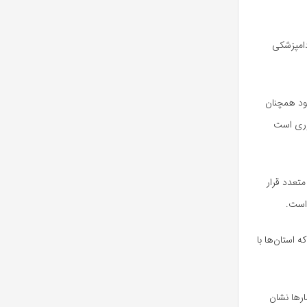
دامپزشکی
ود همچنان
روری است
تعدد قرار
 است.
 استان‌ها با
رها نشان