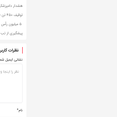
هشدار دامپزشکی 
توقیف ۴۵۰ تن فرآورده خام دامی به دلیل رعایت نکردن ضوابط بهداشتی
۵ میلیون رأس دام در اصفهان واکسیناسیون شدند
پیشگیری از تب ک
نظرات کاربر
نشانی ایمیل شم
نام*