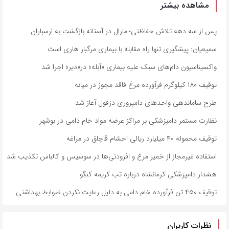
مشاهده بیشتر
پس از سه دهه تلاش حفاظتی؛ مارال در آستانه بازگشت به ارسباران
سمیعیان: پیشگیری تنها راه مقابله با بیماری مرگبار هاری است
واکسیناسیون دام‌های سبک علیه بیماری «آبله» در«دیر» اجرا شد
توقیف ۱۸۰ کیلوگرم فرآورده مرغ فاقد مجوز در میانه
طرح ساماندهی واحدهای دامپروری دزفول آغاز شد
نظارت مستمر دامپزشکی بر مراکز عرضه مواد خام دامی در بوشهر
توقیف محموله ۴۰ میلیارد ریالی احشام قاچاق در مراغه
استفاده غیرمجاز از خمیر مرغ و افزودنی‌ها در سوسیس و کالباس تکذیب شد
هشدار دامپزشکی کرمانشاه درباره تب کریمه کنگو
توقیف ۴۵۰ تن فرآورده خام دامی به دلیل رعایت نکردن ضوابط بهداشتی
نظرات کاربران