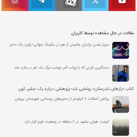
مقالات در حال مشاهده توسط کاربران
دورتر شدن برادران عالمیان از هم در رنکینگ جهانی؛ رکورد یک دختر
دستگیری فردی که با پرتاب آجر موجب مرگ یک نفر در ملارد شد
کتاب «رازهای تندرستان» رونمایی شد؛ پژوهشی درباره یک جشن کهن
روکش آسفالت ۷ کیلومتر از محورهای روستایی شهرستان بروجن
کیفیت هوای مشهد در ۲ منطقه در وضعیت قرمز قرار دارد