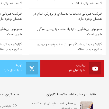
گلباف خسارتی نداشت
گلباف خسارتی ن
ظرفیت میزبانی مسابقات بدنسازی و پرورش اندام در
ظرفیت میزبانی م
همدان وجود دارد
همدان وجود دار
سمیعیان: پیشگیری تنها راه مقابله با بیماری مرگبار
سمیعیان: پیشگیری 
هاری است
هاری است
گزارش میدانی خبرنگار مهر از صد و پنجاه و نهمین
گزارش میدانی خبر
حضور مردم آستانه
حضور مردم آستان
یوتیوب
توییتر
ما را دنبال کنید
ما را دنبال کنید
مقالات در حال مشاهده توسط کاربران
جدیدترین دیدگا
بی حجابی آسیب ناپیدای تهدید کننده
کارشناس ر
بنیان خانواده