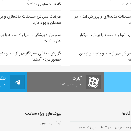
داشت
گلباف خسارتی نداشت
سابقات بدنسازی و پرورش اندام در
ظرفیت میزبانی مسابقات بدنسازی و پر
د
همدان وجود دارد
تنها راه مقابله با بیماری مرگبار
سمیعیان: پیشگیری تنها راه مقابله با بیم
هاری است
نگار مهر از صد و پنجاه و نهمین
گزارش میدانی خبرنگار مهر از صد و پنج
ه
حضور مردم آستانه
آپارات
تلگر
ما را دنبال کنید
ما ر
ه‌‌ها
پیوندهای ویژه سلامت
ایران وی تورز
وابط عمومی
در
۷ نشانه برای تشخیص