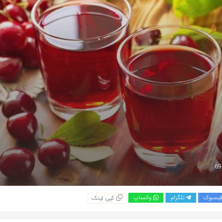
یسبوک
تلگرام
واتساپ
کپی لینک