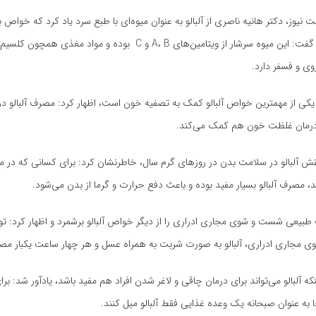
نیوز، دکتر هانیه ناصری از آلبالو به عنوان میوه‌ای با طبع سرد یاد کرد که خواص ب
برای بدن دارد و گفت: این میوه سرشار از ویتامین‌های A، B و C بوده و مواد م
وی و فسفر دارد.
ه یکی از مهمترین خواص آلبالو کمک به تصفیه خون است، اظهار کرد: مصرف آلبالو در
درمان غلظت خون هم کمک می‌کند.
نقش آلبالو در سلامت بدن در روزهای گرم سال، خاطرنشان کرد: برای کسانی که در 
د، مصرف آلبالو بسیار مفید بوده و باعث دفع حرارت و گرما از بدن می‌شود.
طبیعی شست و شوی مجاری ادراری را از دیگر خواص آلبالو برشمرد و اظهار کرد: ت
 مجاری ادراری، آلبالو به صورت شربت به همراه عسل و هر چهار ساعت یکبار مص
نکه آلبالو می‌تواند برای درمان چاقی و لاغر شدن افراد هم مفید باشد، یادآور شد: بر
ها به عنوان صبحانه یک وعده غذایی فقط آلبالو میل کنند.