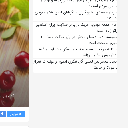
گزارش میدانی خبرنگار مهر از صد و پنجاه و نهمین
حضور مردم آستانه
سردار محمدی: خبرنگاران سنگربانان امین افکار عمومی
هستند
امام جمعه فومن: آمریکا در برابر صلابت ایران اسلامی
زانو زده است
ماموستا آدمی: دعا و تلاش دو بال حرکت انسان به
سوی سعادت است
کارنامه موکب مسجد مقدس جمکران در اربعین/۵۰
هزار پرس غذای روزانه
ایجاد مسیر بین‌المللی گردشگری ادبی؛ از قونیه تا شیراز
با مولانا و حافظ
بازدید 69
توییتر
ف