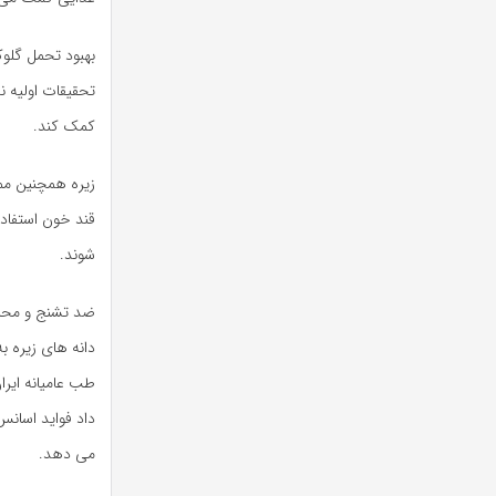
بهبود تحمل گلوک
تحقیقات اولیه ن
کمک کند.
زیره همچنین مم
قند خون استفاد
شوند.
ضد تشنج و محا
دانه های زیره ب
طب عامیانه ایرا
داد فواید اسان
می دهد.