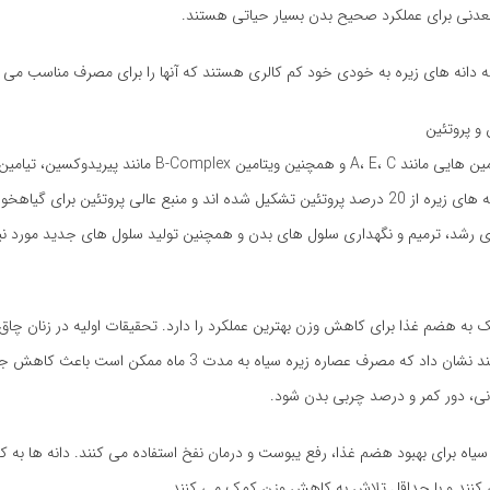
معدنی برای عملکرد صحیح بدن بسیار حیاتی هستند.
 دانه های زیره به خودی خود کم کالری هستند که آنها را برای مصرف مناسب می ک
 و پروتئین
زیره غنی از ویتامین هایی مانند A، E، C و همچنین ویتامین B-Complex ما
نیاسی است. دانه های زیره از 20 درصد پروتئین تشکیل شده اند و منبع عالی پروتئین برای گ
ای رشد، ترمیم و نگهداری سلول های بدن و همچنین تولید سلول های جدید مورد نی
ک به هضم غذا برای کاهش وزن بهترین عملکرد را دارد. تحقیقات اولیه در زنان چاق 
اضافه وزن داشتند نشان داد که مصرف عصاره زیره سیاه به مدت 3 ماه ممک
، دور کمر و درصد چربی بدن شود.
 سیاه برای بهبود هضم غذا، رفع یبوست و درمان نفخ استفاده می کنند. دانه ها 
نند و با حداقل تلاش به کاهش وزن کمک می کنند.