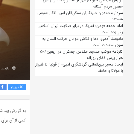
گزارش میدانی خبرنگار مهر از صد و پنجاه و نهمین
حضور مردم آستانه
سردار محمدی: خبرنگاران سنگربانان امین افکار عمومی
هستند
امام جمعه فومن: آمریکا در برابر صلابت ایران اسلامی
زانو زده است
ماموستا آدمی: دعا و تلاش دو بال حرکت انسان به
سوی سعادت است
کارنامه موکب مسجد مقدس جمکران در اربعین/۵۰
هزار پرس غذای روزانه
ایجاد مسیر بین‌المللی گردشگری ادبی؛ از قونیه تا شیراز
بازدید 75
با مولانا و حافظ
توییتر
ف
به گزارش بهداشت
کمی از آن برای