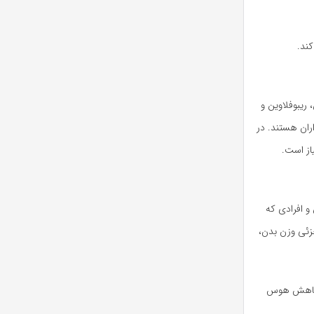
ند.
نند پیریدوکسین، تیامین، ریبوفلاوین و
یاهخواران هستند. در
از است.
و افرادی که
ن است باعث کاهش جزئی وزن بدن،
به کاهش هوس