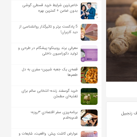
خاص‌ترین شرایط خرید قسطی گوشی
بدون ضامن + کمترین بهره
5 پادکست برتر و تاثیرگذار روانشناسی از
دید کاربران!
معرفی برند روبینکو؛ پیشگام در طرحی و
تولید دکوراسیون داخلی
قصه‌ی یک جعبه شیرین؛ سفری به دل
طعم‌ها
خرید گوسفند زنده؛ انتخابی سالم برای
تغذیه‌ای مطمئن
برنامه‌ریزی سفر اقتصادیِ ۳روزه؛
ف زنجبیل
قدم‌به‌قدم
عوارض کاشت ریش: واقعیت، شایعات و