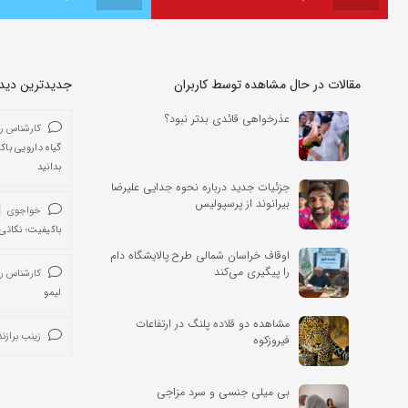
مقالات در حال مشاهده توسط کاربران
جدیدترین دیدگا
عذرخواهی قائدی بدتر نبود؟
کارشناس ر
گیاه دارویی باک
بدانید
جزئیات جدید درباره نحوه جدایی علیرضا
بیرانوند از پرسپولیس
خواجوی
باکیفیت؛ نکاتی 
اوقاف خراسان شمالی طرح پالایشگاه دام
را پیگیری می‌کند
کارشناس ر
لیمو
مشاهده دو قلاده پلنگ در ارتفاعات
زینب برازند
فیروزکوه
بی میلی جنسی و سرد مزاجی