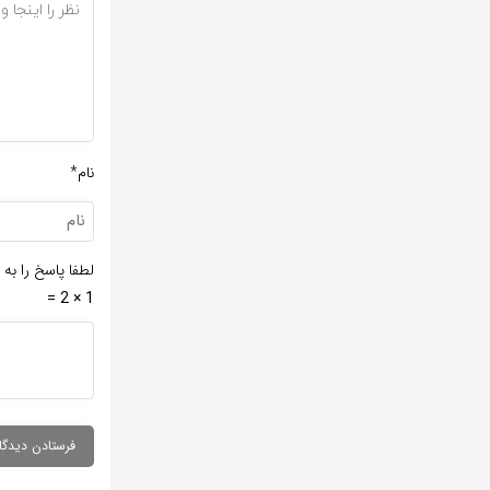
نام*
لطفا پاسخ را به 
1 × 2 =