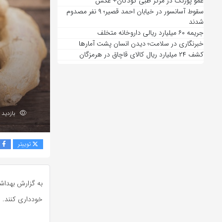
عمو پورنگ در مرکز طبی کودکان+ عکس
سقوط آسانسور در خیابان احمد قصیر؛ ۹ نفر مصدوم
شدند
جریمه ۶۰ میلیارد ریالی داروخانه متخلف
خبرنگاری در سلامت؛ دیدن انسان پشت آمارها
کشف ۲۴ میلیارد ریال کالای قاچاق در هرمزگان
بازدید 86
توییتر
ف
به گزارش بهداشت
خودداری کنند.