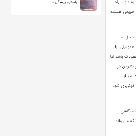
ه عنوان راه
راه‌های پیشگیری
ن طبیعی هستند
نجبیل به
هموفیلی، با
رناک باشد اما
نابراین در
بنابراین
 خونریزی شود
 صبحگاهی و
ه می‌تواند