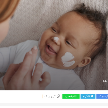
یسبوک
تلگرام
واتساپ
کپی لینک