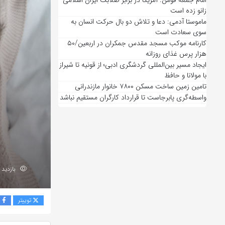
امام جمعه فومن: آمریکا در برابر صلابت ایران اسلامی
زانو زده است
ماموستا آدمی: دعا و تلاش دو بال حرکت انسان به
سوی سعادت است
کارنامه موکب مسجد مقدس جمکران در اربعین/۵۰
هزار پرس غذای روزانه
ایجاد مسیر بین‌المللی گردشگری ادبی؛ از قونیه تا شیراز
با مولانا و حافظ
تامین زمین ساخت مسکن ۷۸۰۰ خانوار مازندرانی
واسطه‌گری پابرجاست تا قرارداد کارگران مستقیم نباشد
بازدید 142
توییتر
ف