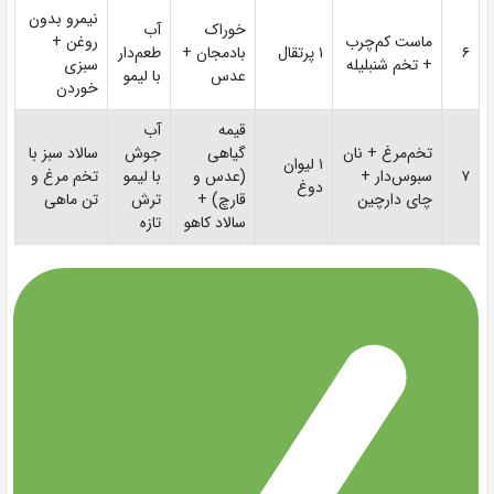
نیمرو بدون
خوراک
آب
ماست کم‌چرب
روغن +
۶
۱ پرتقال
بادمجان +
طعم‌دار
+ تخم شنبلیله
سبزی
عدس
با لیمو
خوردن
قیمه
آب
تخم‌مرغ + نان
گیاهی
جوش
سالاد سبز با
۱ لیوان
۷
سبوس‌دار +
(عدس و
با لیمو
تخم مرغ و
دوغ
چای دارچین
قارچ) +
ترش
تن ماهی
سالاد کاهو
تازه