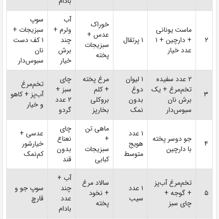
بادام
آب
سوپ
خوراک
ماست یونانی
ولرم +
سبزیجات +
عدس +
۲
+ دارچین + ۱
۱ پرتقال
چند
۱ کف دست
سبزیجات
عدد خیار
برش
نان
پخته
خیار
سبوس‌دار
۲ عدد سفیده
۱ لیوان
مرغ پخته
چای
تخم‌مرغ
تخم‌مرغ + یک
دوغ
+ کلم
سبز +
۳
آب‌پز + کاهو
برش نان
بدون
بروکلی
۲ عدد
و خیار
سبوس‌دار
نمک
بخارپز
گردو
ماهی تن
چای
۱ عدد
عدسی +
جو دوسر پخته
+
نعناع
۴
هویج
خیارشور
با دارچین
سبزیجات
بدون
متوسط
کم‌نمک
کبابی
قند
آب +
تخم‌مرغ آب‌پز
سالاد مرغ
۱ عدد
چند
سوپ جو و
۵
+ گوجه +
+ نخود
سیب
عدد
قارچ
چای سبز
پخته
بادام