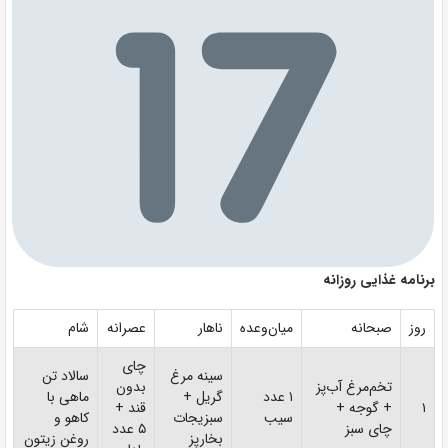
برنامه غذایی روزانه
روز
صبحانه
میان‌وعده
ناهار
عصرانه
شام
چای
سینه مرغ
سالاد تن
تخم‌مرغ آب‌پز
بدون
۱ عدد
گریل +
ماهی با
۱
+ گوجه +
قند +
سیب
سبزیجات
کاهو و
چای سبز
۵ عدد
بخارپز
روغن زیتون