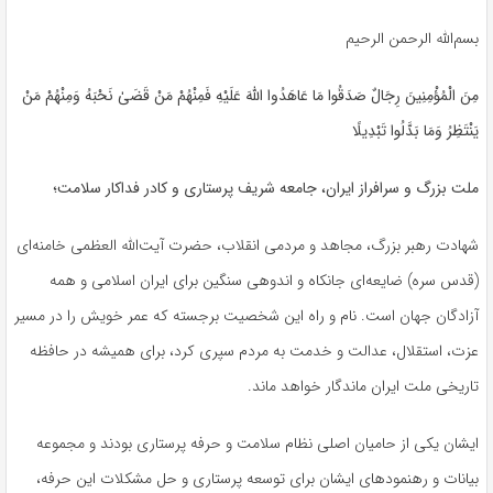
بسم‌الله الرحمن الرحیم
مِنَ الْمُؤْمِنِينَ رِجَالٌ صَدَقُوا مَا عَاهَدُوا اللَّهَ عَلَيْهِ فَمِنْهُمْ مَنْ قَضَىٰ نَحْبَهُ وَمِنْهُمْ مَنْ
يَنْتَظِرُ وَمَا بَدَّلُوا تَبْدِيلًا
ملت بزرگ و سرافراز ایران، جامعه شریف پرستاری و کادر فداکار سلامت؛
شهادت رهبر بزرگ، مجاهد و مردمی انقلاب، حضرت آیت‌الله العظمی خامنه‌ای
(قدس سره) ضایعه‌ای جانکاه و اندوهی سنگین برای ایران اسلامی و همه
آزادگان جهان است. نام و راه این شخصیت برجسته که عمر خویش را در مسیر
عزت، استقلال، عدالت و خدمت به مردم سپری کرد، برای همیشه در حافظه
تاریخی ملت ایران ماندگار خواهد ماند.
ایشان یکی از حامیان اصلی نظام سلامت و حرفه پرستاری بودند و مجموعه
بیانات و رهنمودهای ایشان برای توسعه پرستاری و حل مشکلات این حرفه،