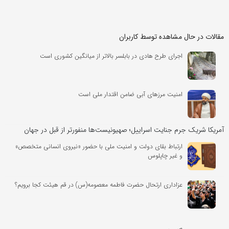
مقالات در حال مشاهده توسط کاربران
اجرای طرح هادی در بابلسر بالاتر از میانگین کشوری است
امنیت مرزهای آبی ضامن اقتدار ملی است
آمریکا شریک جرم جنایت اسراییل؛ صهیونیست‌ها منفورتر از قبل در جهان
ارتباط بقای دولت و امنیت ملی با حضور «نیروی انسانی متخصص»
و غیر چاپلوس
عزاداری ارتحال حضرت فاطمه معصومه(س) در قم هیئت کجا برویم؟