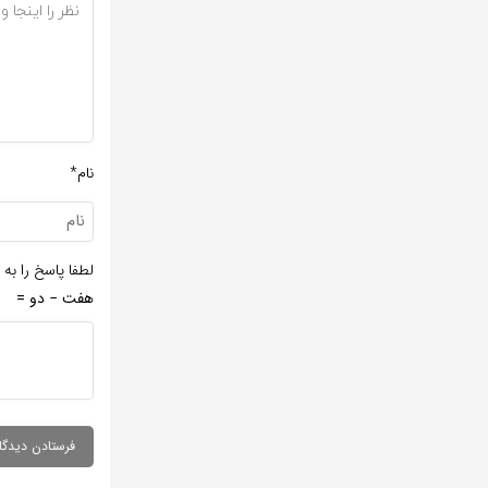
نام*
لطفا پاسخ را به 
هفت − دو =