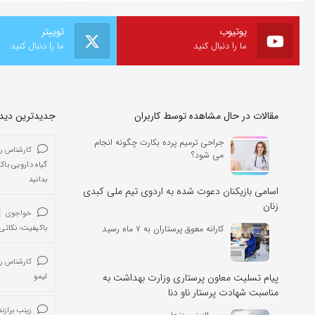
یوتیوب
توییتر
ما را دنبال کنید
ما را دنبال کنید
مقالات در حال مشاهده توسط کاربران
جدیدترین دیدگا
جراحی ترمیم پرده بکارت چگونه انجام
کارشناس ر
می شود؟
گیاه دارویی باک
بدانید
اسامی بازیکنان دعوت شده به اردوی تیم ملی کبدی
زنان
خواجوی
کارانه معوق پرستاران به ۷ ماه رسید
باکیفیت؛ نکاتی 
کارشناس ر
پیام تسلیت معاون پرستاری وزارت بهداشت به
لیمو
مناسبت شهادت پرستار ناو دنا
زینب برازند