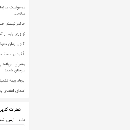
درخواست سازمان 
سلامت
حاضر نیستم حس 
نوآوری باید از ک
اکنون زمان دعوا
تأکید بر حفظ حر
رهبران بین‌الملل
سرطان شدند
ایجاد بیمه تکمی
اهدای اعضای بدن
نظرات کاربر
نشانی ایمیل شم