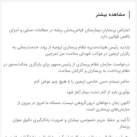
مشاهده بیشتر
اعتراض پرستاران بیمارستان فیاض‌بخش ریشه در مطالبات صنفی و اجرای
ناقص قوانین دارد
بازدید رئیس هیئت‌مدیره نظام پرستاری ارومیه از روند خدمت‌رسانی به
زائران اربعین در موکب شهدای سلامت مرز تمرچین
درخواست سازمان نظام پرستاری از رئیس‌جمهور برای بازنگری عدالت‌محور در
نظام پرداخت به پرستاران و کارکنان سلامت
حاضر نیستم حس خادمی اربعین را با هیچ چیز عوض کنم
نوآوری باید از کنار تخت بیمار آغاز شود
اکنون زمان دعواهای درون‌گروهی نیست، مسئله ما امروز در بیرون از
سازمان‌های پرستاری است
تأکید بر حفظ حریم خصوصی بیماران و ضرورت به‌کارگیری دقیق عنوان
پرستار
رهبران بین‌المللی پرستاری و مراقبت تسکینی خواستار سرمایه‌گذاری فوری در