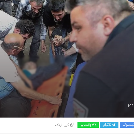
یسبوک
تلگرام
واتساپ
کپی لینک