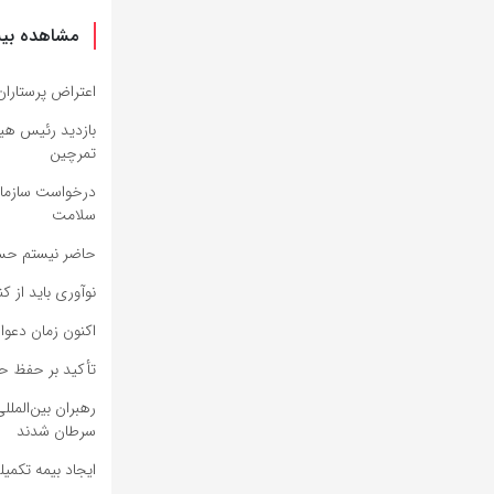
مشاهده بیش
اعتراض پرستاران
بازدید رئیس هیئ
تمرچین
درخواست سازمان 
سلامت
حاضر نیستم حس 
نوآوری باید از ک
اکنون زمان دعوا
تأکید بر حفظ حر
رهبران بین‌الملل
سرطان شدند
ایجاد بیمه تکمی