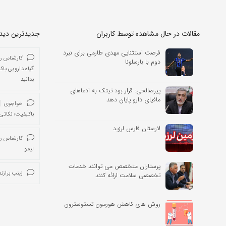
مقالات در حال مشاهده توسط کاربران
جدیدترین دیدگا
فرصت استثنایی مهدی طارمی برای نبرد
کارشناس ر
دوم با بارسلونا
گیاه دارویی باک
بدانید
پیرصالحی: قرار بود تیتک به ادعاهای
مافیای دارو پایان دهد
خواجوی
باکیفیت؛ نکاتی 
لارستان فارس لرزید
کارشناس ر
لیمو
پرستاران متخصص می توانند خدمات
زینب برازند
تخصصی سلامت ارائه کنند
روش های کاهش هورمون تستوسترون