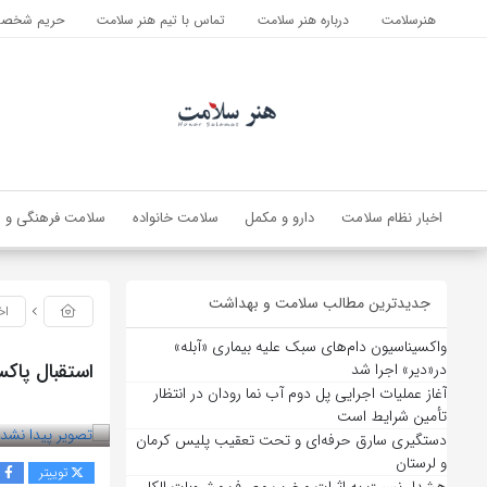
هنرسلامت
درباره هنر سلامت
تماس با تیم هنر سلامت
حریم شخصی 
اخبار نظام سلامت
دارو و مکمل
سلامت خانواده
سلامت فرهنگی و ا
جدیدترین مطالب سلامت و بهداشت
اخ
واکسیناسیون دام‌های سبک علیه بیماری «آبله»
استقبال پاکس
در«دیر» اجرا شد
آغاز عملیات اجرایی پل دوم آب نما رودان در انتظار
بازدید 91
تأمین شرایط است
دستگیری سارق حرفه‌ای و تحت تعقیب پلیس کرمان
و لرستان
توییتر
ف