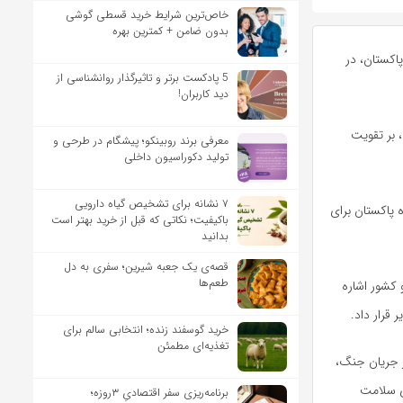
خاص‌ترین شرایط خرید قسطی گوشی
بدون ضامن + کمترین بهره
اکستان، در
5 پادکست برتر و تاثیرگذار روانشناسی از
دید کاربران!
 بر تقویت
معرفی برند روبینکو؛ پیشگام در طرحی و
تولید دکوراسیون داخلی
۷ نشانه برای تشخیص گیاه دارویی
 پاکستان برای
باکیفیت؛ نکاتی که قبل از خرید بهتر است
بدانید
قصه‌ی یک جعبه شیرین؛ سفری به دل
طعم‌ها
کشور اشاره
قرار داد.
خرید گوسفند زنده؛ انتخابی سالم برای
تغذیه‌ای مطمئن
ر جریان جنگ،
ای سلامت
برنامه‌ریزی سفر اقتصادیِ ۳روزه؛