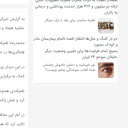
هشدار نسبت به اثرات مخرب مصرف مشروبات الکلی
ارائه دو میلیون و ۴۲۶ هزار خدمت بهداشتی و درمانی
به زائران
به گزارش خبرگزا
تغذیه مناسب برای بعد از ترک سیگار
حاشیه هفتاد و ن
دو بار کلنگ و سال‌ها انتظار؛ قصه ناتمام بیمارستان مادر
محمدرضا ظفرقندی
و کودک بجنورد
بسیج تمام ظرفیت‌ها برای تعیین وضعیت دیگر
همکاری‌ها در حم
خلبانان سوخو ۲۴ ایران
نور خورشید و دشمن خاموش چشمان
در این دیدار، و
شما؛ آفتاب سوختگی چشم چیست؟
کمک به برقراری
ظفرقندی همچنین
کرد و نقش پاکست
در آغاز این ملا
تاکید کرد که هم