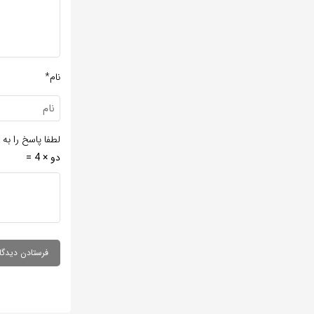
نام*
لطفا پاسخ را به 
دو × 4 =