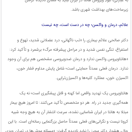
به عبارتی، نبودِ ویروس هانتا در ایران نباید به معنای نادیده گرفتن
زیرساخت‌های بهداشت شهری باشد.
علائم، درمان و واکسن؛ چه در دست است، چه نیست
دکتر صالحی علائم بیماری را «تب ناگهانی، درد عضلانی شدید، تهوع و
استفراغ، تنگی نفس شدید و در مراحل پیشرفته مرگ» برشمرد و تأکید کرد:
«هانتاویروس واکسن ندارد و درمان ضدویروسی مشخصی هم برای آن وجود
ندارد. درمان فعلی عمدتاً حمایتی است؛ شامل پایش مداوم فشار خون،
اکسیژن خون، عملکرد کلیه‌ها و اکسیژن‌تراپی.
هانتاویروس یک تهدید واقعی اما کهنه و قابل پیشگیری است؛ نه یک
همه‌گیری جدید در راه. هر دو متخصص تأکید می‌کنند: تا امروز هیچ بیمار
مبتلا به هانتا در ایران شناسایی نشده، سرعت انتشار آن به هیچ وجه شبیه
کرونا نیست و نگرانی‌های فعلی عمدتاً حاصل بزرگنمایی رسانه‌ای است. با این
حال، هشدار دکتر محرز را نباید نادیده گرفت: «مسئله موش‌ها در تهران جدی