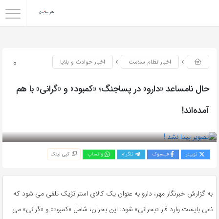
0
اخبار نظام سلامت
اخبار حوادث و بلایا
حال نامساعد «دارو» در پساجنگ؛ «کمبود» و «گرانی» با هم
آمده‌اند!
بازدید 66
توییتر
فیسبوک
تلگرام
واتساپ
کپی لینک
به گزارش خبرنگار مهر، دارو به عنوان یک کالای استراتژیک تلقی می شود که
نمی بایست وارد فاز «بحرانی» شود. این بحران، شامل «کمبود» و «گرانی» می