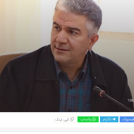
یسبوک
تلگرام
واتساپ
کپی لینک