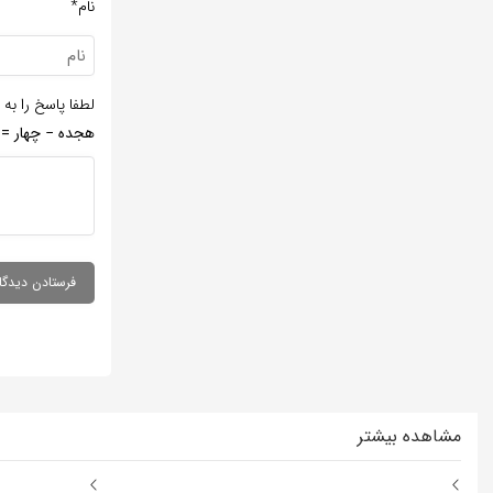
نام*
لطفا پاسخ را به 
هجده − چهار =
مشاهده بیشتر