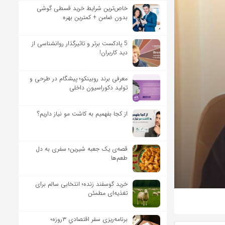
خاص‌ترین شرایط خرید قسطی گوشی
بدون ضامن + کمترین بهره
5 پادکست برتر و تاثیرگذار روانشناسی از
دید کاربران!
معرفی برند روبینکو؛ پیشگام در طرحی و
تولید دکوراسیون داخلی
از کجا بفهمیم به کاشت مو نیاز داریم؟
قصه‌ی یک جعبه شیرین؛ سفری به دل
طعم‌ها
خرید گوسفند زنده؛ انتخابی سالم برای
تغذیه‌ای مطمئن
برنامه‌ریزی سفر اقتصادیِ ۳روزه؛