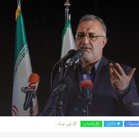
یسبوک
تلگرام
واتساپ
کپی لینک