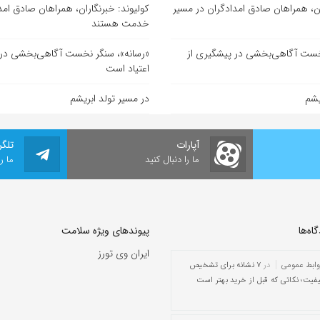
ان، همراهان صادق امدادگران در مسیر
کولیوند: خبرنگاران، همراهان صادق امد
خدمت هستند
خست آگاهی‌بخشی در پیشگیری از
«رسانه»، سنگر نخست آگاهی‌بخشی در 
اعتیاد است
یشم
در مسیر تولد ابریشم
آپارات
تلگر
ما را دنبال کنید
ما ر
ه‌‌ها
پیوندهای ویژه سلامت
ایران وی تورز
وابط عمومی
در
۷ نشانه برای تشخیص
یفیت؛ نکاتی که قبل از خرید بهتر است