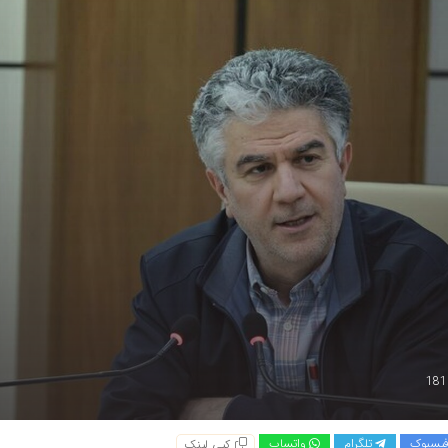
یسبوک
تلگرام
واتساپ
کپی لینک