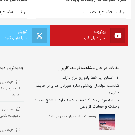
مراقب علائم هپاتیت باشید!
مراقب علائم هپا
یوتیوب
توییتر
ما را دنبال کنید
ما را دنبال کنید
مقالات در حال مشاهده توسط کاربران
جدیدترین دیدگا
۲۳ استان زیر خط باروری قرار دارند
کارشناس ر
شکست فوتسال بهشتی سازه هیرکان در برابر حریف
گیاه دارویی باک
جنوبی
بدانید
حماسه مردمی در کردستان ادامه دارد؛ سنندج صحنه
وحدت و حمایت از وطن
خواجوی
وضعیت تالاب مهارلو بحرانی شد
باکیفیت؛ نکاتی 
کارشناس ر