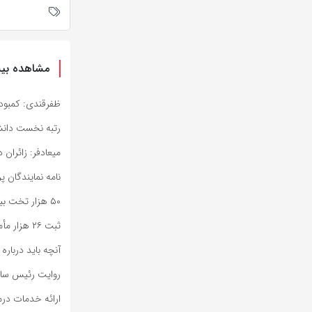
مشاهده بیش
ظفرقندی: کمبود
رتبه نخست دانشگ
میعادفر: زائران
نامه نمایندگان پ
۵۰ هزار تخت بیمارستانی باید نوسازی شود؛ چقدر بودجه نیاز است
ثبت ۲۶ هزار مأموریت اورژانس تهران در هفته گذشته
آنچه باید دربار
روایت رئیس ساز
ارائه خدمات درم