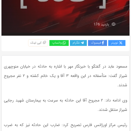
بازدید 176
توییتر
فیسبوک
تلگرام
واتساپ
کپی لینک
مسعود عابد در گفتگو با خبرنگار مهر با اشاره به حادثه در خیابان منوچهری
شیراز گفت: متأسفانه در این واقعه ۳ آقا و یک خانم کشته و ۲ نفر مجروح
شدند.
وی ادامه داد: ۲ مجروح آقا این حادثه به سرعت به بیمارستان شهید رجایی
شیراز منتقل شدند.
رئیس مرکز اورژانس فارس تصریح کرد: ضارب این حادثه نیز که به ضرب