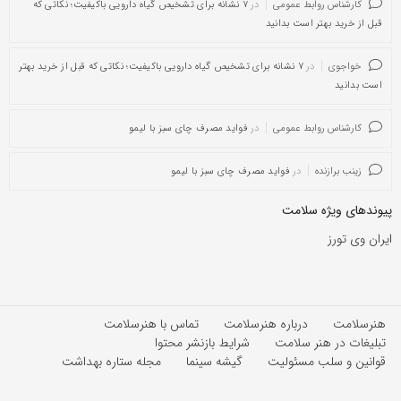
کارشناس روابط عمومی
در
۷ نشانه برای تشخیص گیاه دارویی باکیفیت؛ نکاتی که
قبل از خرید بهتر است بدانید
خواجوی
در
۷ نشانه برای تشخیص گیاه دارویی باکیفیت؛ نکاتی که قبل از خرید بهتر
است بدانید
کارشناس روابط عمومی
در
فواید مصرف چای سبز با لیمو
زینب برازنده
در
فواید مصرف چای سبز با لیمو
پیوندهای ویژه سلامت
ایران وی تورز
هنرسلامت
درباره هنرسلامت
تماس با هنرسلامت
تبلیغات در هنر سلامت
شرایط بازنشر محتوا
قوانین و سلب مسئولیت
گیشه سینما
مجله ستاره بهداشت