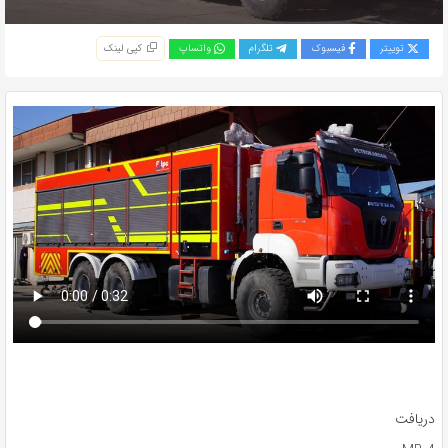
توییتر
فیسبوک
تلگرام
واتساپ
کپی لینک
دریافت