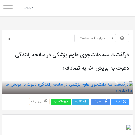
0
اخبار نظام سلامت
درگذشت سه دانشجوی علوم پزشکی در سانحه رانندگی؛
دعوت به پویش «نه به تصادف»
بازدید 204
توییتر
فیسبوک
تلگرام
واتساپ
کپی لینک