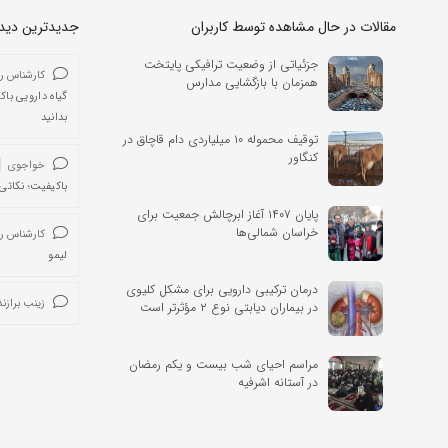
مقالات در حال مشاهده توسط کاربران
جدیدترین دیدگا
جزئیاتی از وضعیت ترافیکی پایتخت
کارشناس ر
همزمان با بازگشایی مدارس
گیاه دارویی باک
بدانید
توقیف محموله ۱۰ میلیاردی دام قاچاق در
کنگاور
خواجوی
باکیفیت؛ نکاتی 
پایان‌ ۱۴۰۷ آغاز ابرچالش جمعیت برای
خراسان شمالی‌ها
کارشناس ر
لیمو
درمان ترکیبی دارویی برای مشکل کلیوی
زینب برازند
در بیماران دیابتی نوع ۲ مؤثرتر است
مراسم احیای شب بیست و یکم رمضان
در آستانه اشرفیه