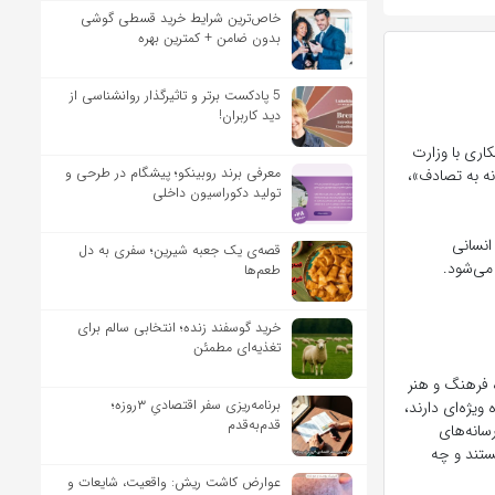
خاص‌ترین شرایط خرید قسطی گوشی
بدون ضامن + کمترین بهره
5 پادکست برتر و تاثیرگذار روانشناسی از
دید کاربران!
اری با وزارت
معرفی برند روبینکو؛ پیشگام در طرحی و
ه به تصادف»،
تولید دکوراسیون داخلی
انسانی
قصه‌ی یک جعبه شیرین؛ سفری به دل
می‌شود.
طعم‌ها
خرید گوسفند زنده؛ انتخابی سالم برای
تغذیه‌ای مطمئن
ه فرهنگ و هنر
برنامه‌ریزی سفر اقتصادیِ ۳روزه؛
یژه‌ای دارند،
قدم‌به‌قدم
سانه‌های
ستند و چه
عوارض کاشت ریش: واقعیت، شایعات و