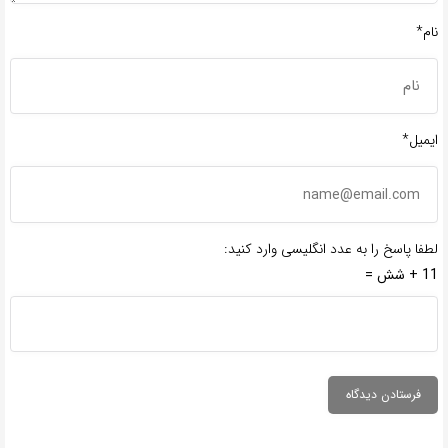
نام*
ایمیل*
لطفا پاسخ را به عدد انگلیسی وارد کنید:
11 + شش =