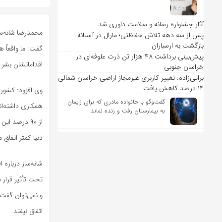
آثار جشنواره رسانه و سلامت داوری شد
محمدرضا شانه‌سا
پس از سه دهه تلاش حفاظتی؛ مارال در آستانه
بازگشت به ارسباران
گفت: ما واقعاً 
پیش‌بینی برداشت ۴۸ هزار تن ذرت علوفه‌ای در
اقداماتشان بش
خراسان جنوبی
براتی‌زاده: تغییر کاربری غیرمجاز اراضی خراسان شمالی
۱۴ درصد کاهش یافت
وی افزود: کشورها
گفت‌وگو با خانواده مادری که برای زایمان
همکاری داشته‌ان
به بیمارستان رفت و زنده نماند
از ۹۰ درصد 
دنیا کمتر اتفاق
شانه‌ساز درباره
تحت تأثیر قرار م
و نمی‌توان گفت 
اتفاق نیفتد.