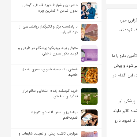
خاص‌ترین شرایط خرید قسطی گوشی
بدون ضامن + کمترین بهره
زاری مهر،
5 پادکست برتر و تاثیرگذار روانشناسی از
 کرده‌اند،
دید کاربران!
معرفی برند روبینکو؛ پیشگام در طرحی و
تولید دکوراسیون داخلی
مین دارو با ما
می‌شود و بیش
قصه‌ی یک جعبه شیرین؛ سفری به دل
طعم‌ها
 این اقدام در
خرید گوسفند زنده؛ انتخابی سالم برای
تغذیه‌ای مطمئن
 پزشکی نیز
ه تاثیر دارند
برنامه‌ریزی سفر اقتصادیِ ۳روزه؛
قدم‌به‌قدم
ا کمبود دارو
عوارض کاشت ریش: واقعیت، شایعات و