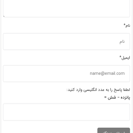
نام*
ایمیل*
لطفا پاسخ را به عدد انگلیسی وارد کنید:
پانزده − شش =