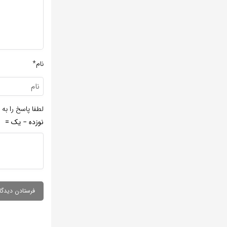
نام*
لطفا پاسخ را به 
نوزده − یک =