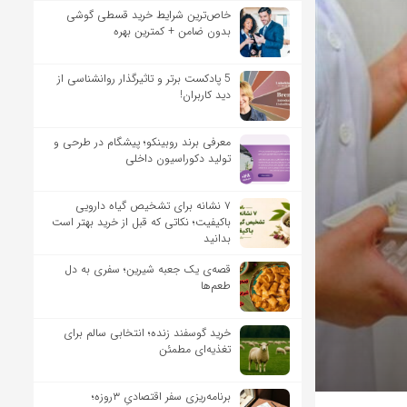
خاص‌ترین شرایط خرید قسطی گوشی
بدون ضامن + کمترین بهره
5 پادکست برتر و تاثیرگذار روانشناسی از
دید کاربران!
معرفی برند روبینکو؛ پیشگام در طرحی و
تولید دکوراسیون داخلی
۷ نشانه برای تشخیص گیاه دارویی
باکیفیت؛ نکاتی که قبل از خرید بهتر است
بدانید
قصه‌ی یک جعبه شیرین؛ سفری به دل
طعم‌ها
خرید گوسفند زنده؛ انتخابی سالم برای
تغذیه‌ای مطمئن
برنامه‌ریزی سفر اقتصادیِ ۳روزه؛