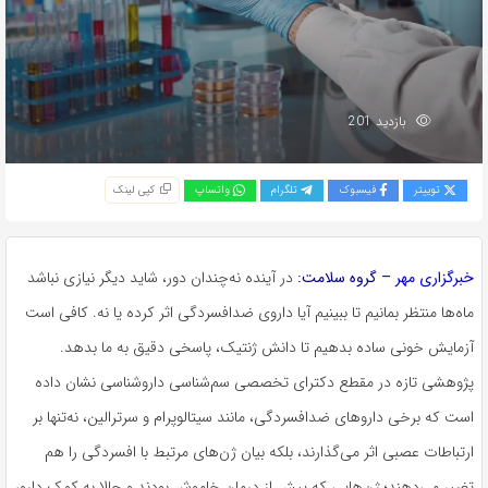
بازدید 201
توییتر
فیسبوک
تلگرام
واتساپ
کپی لینک
خبرگزاری مهر –
گروه سلامت:
در آینده نه‌چندان دور، شاید دیگر نیازی نباشد
ماه‌ها منتظر بمانیم تا ببینیم آیا داروی ضدافسردگی اثر کرده یا نه. کافی است
آزمایش خونی ساده بدهیم تا دانش ژنتیک، پاسخی دقیق به ما بدهد.
پژوهشی تازه در مقطع دکترای تخصصی سم‌شناسی داروشناسی نشان داده
است که برخی داروهای ضدافسردگی، مانند سیتالوپرام و سرترالین، نه‌تنها بر
ارتباطات عصبی اثر می‌گذارند، بلکه بیان ژن‌های مرتبط با افسردگی را هم
تغییر می‌دهند؛ ژن‌هایی که پیش از درمان خاموش بودند و حالا به کمک دارو،