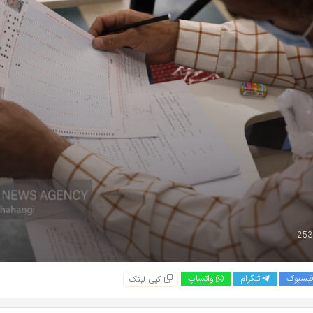
یسبوک
تلگرام
واتساپ
کپی لینک