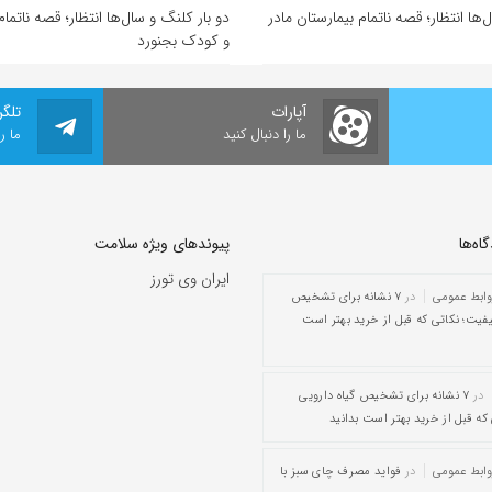
‌ها انتظار؛ قصه ناتمام بیمارستان مادر
دو بار کلنگ و سال‌ها انتظار؛ قصه ناتمام
و کودک بجنورد
آپارات
تلگر
ما را دنبال کنید
ما ر
ه‌‌ها
پیوندهای ویژه سلامت
ایران وی تورز
وابط عمومی
در
۷ نشانه برای تشخیص
یفیت؛ نکاتی که قبل از خرید بهتر است
در
۷ نشانه برای تشخیص گیاه دارویی
که قبل از خرید بهتر است بدانید
وابط عمومی
در
فواید مصرف چای سبز با