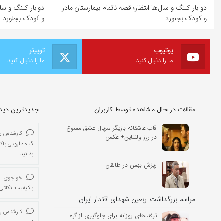
دو بار کلنگ و سال‌ها انتظار؛ قصه ناتمام بیمارستان مادر
دو بار کلنگ و سال
و کودک بجنورد
و کودک بجنورد
یوتیوب
توییتر
ما را دنبال کنید
ما را دنبال کنید
مقالات در حال مشاهده توسط کاربران
جدیدترین دیدگا
قاب عاشقانه بازیگر سریال عشق ممنوع
کارشناس ر
در روز ولنتاین+ عکس
گیاه دارویی باک
بدانید
ریزش بهمن در طالقان
خواجوی
باکیفیت؛ نکاتی 
مراسم بزرگداشت اربعین شهدای اقتدار ایران
کارشناس ر
ترفندهای روزانه برای جلوگیری از گره