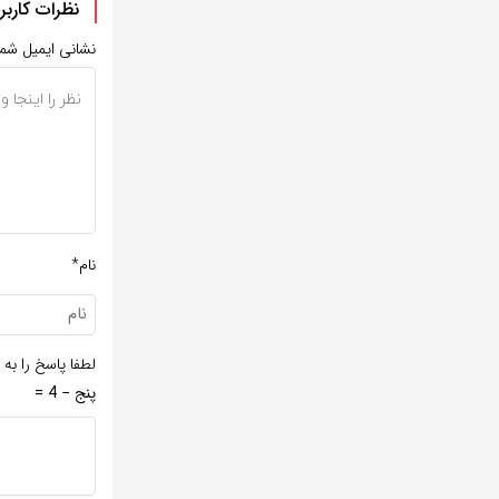
نظرات کاربر
نشانی ایمیل شم
نام*
لطفا پاسخ را به 
پنج − 4 =