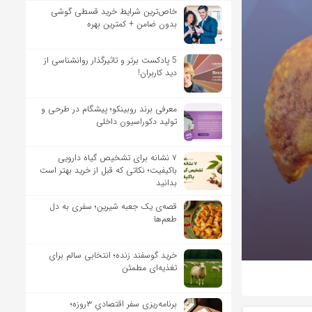
خاص‌ترین شرایط خرید قسطی گوشی
بدون ضامن + کمترین بهره
5 پادکست برتر و تاثیرگذار روانشناسی از
دید کاربران!
معرفی برند روبینکو؛ پیشگام در طرحی و
تولید دکوراسیون داخلی
۷ نشانه برای تشخیص گیاه دارویی
باکیفیت؛ نکاتی که قبل از خرید بهتر است
بدانید
قصه‌ی یک جعبه شیرین؛ سفری به دل
طعم‌ها
خرید گوسفند زنده؛ انتخابی سالم برای
تغذیه‌ای مطمئن
برنامه‌ریزی سفر اقتصادیِ ۳روزه؛