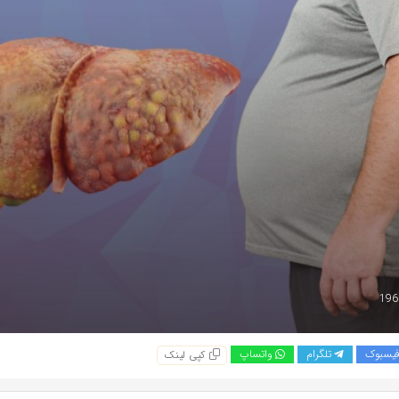
یسبوک
تلگرام
واتساپ
کپی لینک