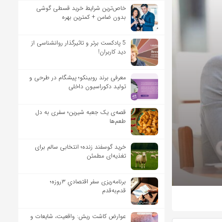
خاص‌ترین شرایط خرید قسطی گوشی
بدون ضامن + کمترین بهره
5 پادکست برتر و تاثیرگذار روانشناسی از
دید کاربران!
معرفی برند روبینکو؛ پیشگام در طرحی و
تولید دکوراسیون داخلی
قصه‌ی یک جعبه شیرین؛ سفری به دل
طعم‌ها
خرید گوسفند زنده؛ انتخابی سالم برای
تغذیه‌ای مطمئن
برنامه‌ریزی سفر اقتصادیِ ۳روزه؛
قدم‌به‌قدم
عوارض کاشت ریش: واقعیت، شایعات و