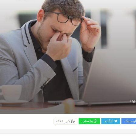
یسبوک
تلگرام
واتساپ
کپی لینک