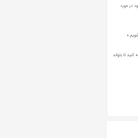
د در مورد
شویم.»
نید تا بتواند