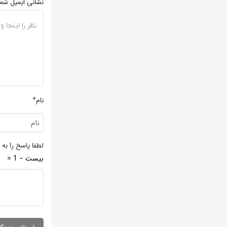
نشانی ایمیل شم
نام*
لطفا پاسخ را به 
بیست − 1 =