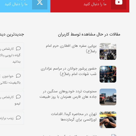
ما را دنبال کنید
ما را دنبال کنید
مقالات در حال مشاهده توسط کاربران
جدیدترین دیدگا
برپایی سفره های افطاری حرم امام
کارشناس ر
رضا(ع)
گیاه دارویی باک
بدانید
حضور پرشور جوانان در مراسم عزاداری
شب شهادت امام رضا(ع)
خواجوی
باکیفیت؛ نکاتی 
ممنوعیت تردد خودروهای سنگین در
جاده های فارس همزمان با روز طبیعت
کارشناس ر
لیمو
تهران در محاصره گرما/ اقدامات
زینب برازند
اورژانسی برای گرمازده‌ها