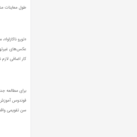
طول معاینات من
«تورو ناکازاوا»
عکس‌های غیرتها
کار اضافی لازم 
فوندوس آموزش دا
سن تقویمی واقعی