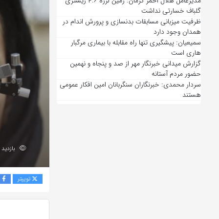
مدیرعامل هلال احمر کرمان: زمین لرزه ۴.۶ ریشتری
گلباف خسارتی نداشت
ظرفیت میزبانی مسابقات بدنسازی و پرورش اندام در
همدان وجود دارد
سمیعیان: پیشگیری تنها راه مقابله با بیماری مرگبار
هاری است
گزارش میدانی خبرنگار مهر از صد و پنجاه و نهمین
حضور مردم آستانه
سردار محمدی: خبرنگاران سنگربانان امین افکار عمومی
هستند
بازدید 51
توییتر
ف