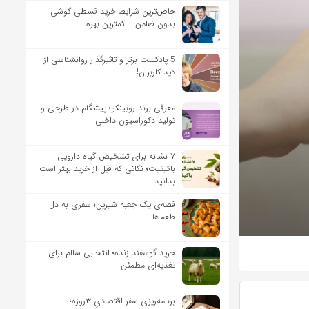
خاص‌ترین شرایط خرید قسطی گوشی
بدون ضامن + کمترین بهره
5 پادکست برتر و تاثیرگذار روانشناسی از
دید کاربران!
معرفی برند روبینکو؛ پیشگام در طرحی و
تولید دکوراسیون داخلی
۷ نشانه برای تشخیص گیاه دارویی
باکیفیت؛ نکاتی که قبل از خرید بهتر است
بدانید
قصه‌ی یک جعبه شیرین؛ سفری به دل
طعم‌ها
خرید گوسفند زنده؛ انتخابی سالم برای
تغذیه‌ای مطمئن
برنامه‌ریزی سفر اقتصادیِ ۳روزه؛