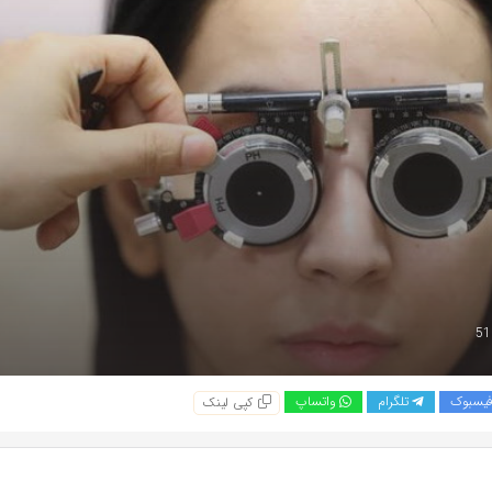
یسبوک
تلگرام
واتساپ
کپی لینک