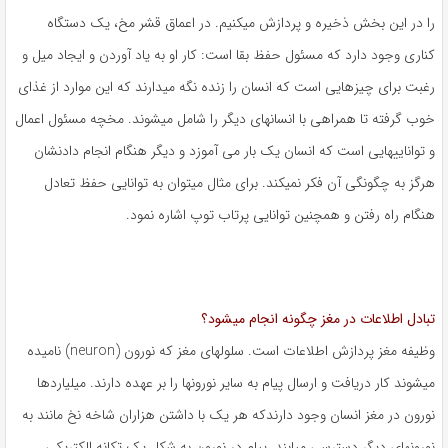
را در این بخش ذخیره و پردازش میکنیم. در اعماق قشر مخ، یک دستگاه
کناری وجود دارد که مسئول حفظ بقا است: کار او به یاد آوردن و ایجاد میل و
رغبت برای چیزهایی است که انسان را زنده نگه میدارند که این موارد از غذای
خوب گرفته تا همراهی با انسانهای دیگر را شامل میشوند. مخچه مسئول اعمال
و تواناییهایی است که انسان یک بار می آموزد و دیگر هنگام انجام دادنشان
هرگز به چگونگی آن فکر نمیکند. برای مثال میتوان به توانایی حفظ تعادل
هنگام راه رفتن و همچنین توانایی پرتاب توپ اشاره نمود.
تبادل اطلاعات در مغز چگونه انجام میشود؟
وظیفه مغز پردازش اطلاعات است. سلولهای مغز که نورون (neuron) نامیده
میشوند کار دریافت و ارسال پیام به سایر نورونها را بر عهده دارند. میلیاردها
نورون در مغز انسان وجود دارندکه هر یک با داشتن هزاران شاخه نخ مانند به
نورونهای دیگر دسترسی میابند. پیام در نورون به شکل یک تکانه الکتریکی