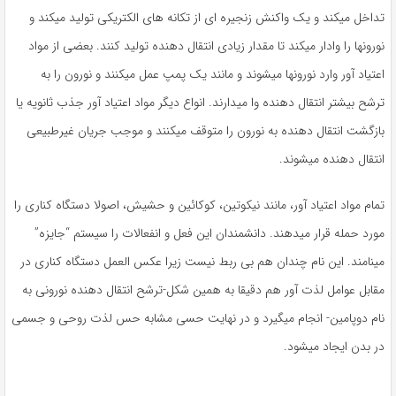
تداخل میکند و یک واکنش زنجیره ای از تکانه های الکتریکی تولید میکند و
نورونها را وادار میکند تا مقدار زیادی انتقال دهنده تولید کنند. بعضی از مواد
اعتیاد آور وارد نورونها میشوند و مانند یک پمپ عمل میکنند و نورون را به
ترشح بیشتر انتقال دهنده وا میدارند. انواع دیگر مواد اعتیاد آور جذب ثانویه یا
بازگشت انتقال دهنده به نورون را متوقف میکنند و موجب جریان غیرطبیعی
انتقال دهنده میشوند.
تمام مواد اعتیاد آور، مانند نیکوتین، کوکائین و حشیش، اصولا دستگاه کناری را
مورد حمله قرار میدهند. دانشمندان این فعل و انفعالات را سیستم “جایزه”
مینامند. این نام چندان هم بی ربط نیست زیرا عکس العمل دستگاه کناری در
مقابل عوامل لذت آور هم دقیقا به همین شکل-ترشح انتقال دهنده نورونی به
نام دوپامین- انجام میگیرد و در نهایت حسی مشابه حس لذت روحی و جسمی
در بدن ایجاد میشود.