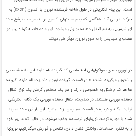
است. این پیام الکتریکی در طول شاخه فرستنده نورون یا اکسون (axon) به
حرکت در می آید. هنگامی که پیام به انتهای اکسون برسد، موجب ترشح ماده
ای شیمیایی به نام انتقال دهنده نورونی میشود. این ماده فاصله کوتاه بین دو
عصب یا سیناپس را به سوی نورون دیگر طی میکند.
در نورون بعدی، مولکولهایی اختصاصی که گیرنده نام دارند این ماده شیمیایی
را تحویل میگیرند. شاخه های قسمت گیرنده نورون دندریت نام دارند. گیرنده
ها هر کدام شکل به خصوصی دارند و هر یک مختص گرفتن یک نوع انتقال
دهنده نورونی هستند. در دندریت، انتقال دهنده نورونی یک تکانه الکتریکی
تولید میکند و دوباره در قسمت سیناپس آزاد میشود. این بار این ماده تجزیه
شده یا دوباره توسط نورونهای فرستنده جذب میشود. در حالی که ما روز خود
را به تفکر، احساسات، واکنش نشان دادن، تنفس و گوارش میگذرانیم، نورونها