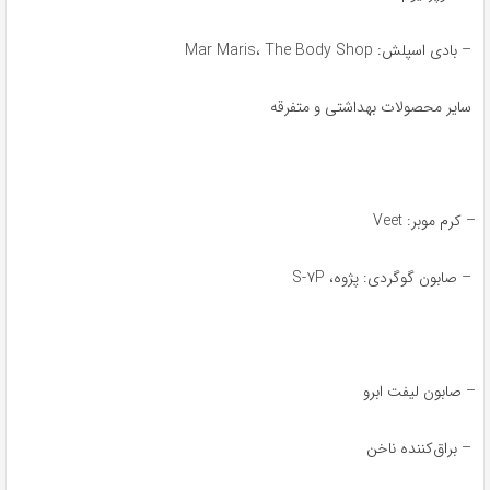
– بادی اسپلش: Mar Maris، The Body Shop
سایر محصولات بهداشتی و متفرقه
– کرم موبر: Veet
– صابون گوگردی: پژوه، S-۷P
– صابون لیفت ابرو
– براق‌کننده ناخن