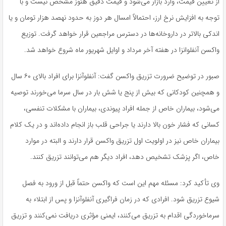
از تعیین قیمت، وارد بازار می‌شود و قیمت دقیق هنوز مشخص نیست و با
توجه به افزایش نرخ ارز، احتمالاً امسال هر دوز به حدود نهصد هزار تومان و یا
اندکی بالاتر در داروخانه‌ها در دسترس مراجعین قرار خواهد گرفت. توزیع
واکسن آنفلوانزا در هفته آخر مرداد و اوایل شهریور ماه شروع خواهد شد.
صبور در توضیح ضرورت تزریق واکسن گفت: آنفلوآنزا برای افراد بالای ۶۰ سال
و همچنین کودکانی که بیش از پنج یا شش بار در سال سرما می‌خورند توصیه
می‌شود، بیماران خاص از جمله افراد پیوندی، بیماران با مشکلات تنفسی،
کسانی که فشار خون بالا دارند یا جراحی قلب باز انجام داده‌اند و در یک کلام
بیماران خاص نیز در اولویت اول تزریق واکسن قرار دارند و البته در موارد
خاص، اگر پزشک تشخیص دهد، افراد دیگر هم می‌توانند تزریق کنند.
وی تأکید کرد: مسئله مهم این است که واکسن حتماً قبل از ورود به فصل
شیوع تزریق شود. افرادی که در زمان فراگیری آنفلوآنزا و پس از ابتلاء به
سرماخوردگی اقدام به تزریق می‌کنند، ایمنی مؤثری دریافت نمی‌کنند و تزریق