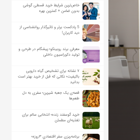
خاص‌ترین شرایط خرید قسطی گوشی
بدون ضامن + کمترین بهره
5 پادکست برتر و تاثیرگذار روانشناسی از
دید کاربران!
معرفی برند روبینکو؛ پیشگام در طرحی و
تولید دکوراسیون داخلی
۷ نشانه برای تشخیص گیاه دارویی
باکیفیت؛ نکاتی که قبل از خرید بهتر است
بدانید
قصه‌ی یک جعبه شیرین؛ سفری به دل
طعم‌ها
خرید گوسفند زنده؛ انتخابی سالم برای
تغذیه‌ای مطمئن
برنامه‌ریزی سفر اقتصادیِ ۳روزه؛