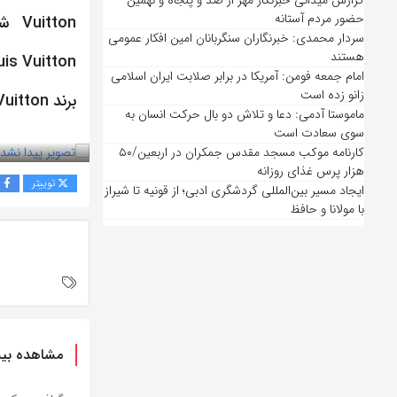
گزارش میدانی خبرنگار مهر از صد و پنجاه و نهمین
حضور مردم آستانه
سردار محمدی: خبرنگاران سنگربانان امین افکار عمومی
هستند
امام جمعه فومن: آمریکا در برابر صلابت ایران اسلامی
زانو زده است
برند Louis Vuitton منبع : cafemod.ir
ماموستا آدمی: دعا و تلاش دو بال حرکت انسان به
بازدید 71
سوی سعادت است
کارنامه موکب مسجد مقدس جمکران در اربعین/۵۰
هزار پرس غذای روزانه
توییتر
ف
ایجاد مسیر بین‌المللی گردشگری ادبی؛ از قونیه تا شیراز
با مولانا و حافظ
مشاهده بیش