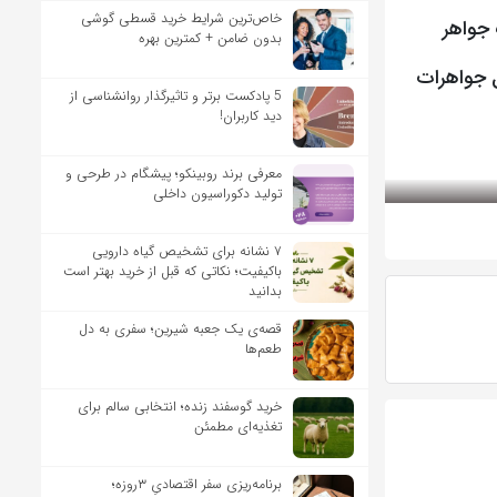
خاص‌ترین شرایط خرید قسطی گوشی
گشترهای شیک جواهر
بدون ضامن + کمترین بهره
واره های جواهر برند Louis Vuitton مدل جواهرات
5 پادکست برتر و تاثیرگذار روانشناسی از
دید کاربران!
معرفی برند روبینکو؛ پیشگام در طرحی و
تولید دکوراسیون داخلی
۷ نشانه برای تشخیص گیاه دارویی
باکیفیت؛ نکاتی که قبل از خرید بهتر است
بدانید
قصه‌ی یک جعبه شیرین؛ سفری به دل
طعم‌ها
خرید گوسفند زنده؛ انتخابی سالم برای
تغذیه‌ای مطمئن
برنامه‌ریزی سفر اقتصادیِ ۳روزه؛