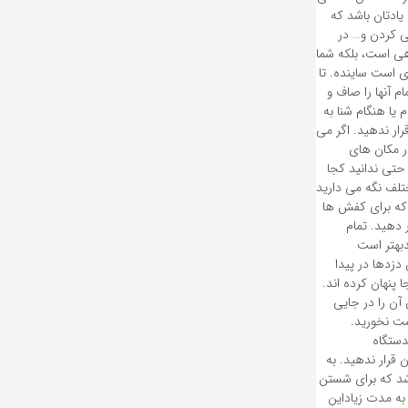
ادتان باشد که
ی کردن و… در
ر اشتباهی است، بلکه شما
ای است ساینده. تا
م آنها را صاف و
یا هنگام شنا به
رار ندهید. اگر می
ید 3. نگهداشتن جواهرات در مکان های
 حتی ندانید کجا
ختلف نگه می دارید
 که برای کفش ها
دهید. تمام
ت در معرض دیدبهتر است
دزدها در پیدا
نهان کرده اند.
آن را در جایی
ست نخورید.
تراسونیکدستگاه
قرار ندهید. به
اشد که برای شستن
ر مواد شوینده به مدت زیاداین