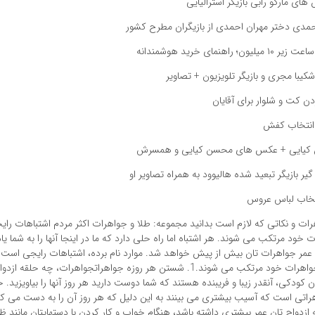
ای مارگو رابی بازیگر استرالیایی
احمدی دختر مهران احمدی از بازیگران مطرح کشور
راهنمای خرید هوشمندانه
کیبا مجری و بازیگر تلویزیون + تصاویر
 کت و شلوار برای آقایان
 انتخاب کفش
 کیایی + عکس های محسن کیایی و همسرش
گیر بازیگر تبعید شده هالیوود به همراه تصاویر او
نتخاب لباس عروس
رات و نکاتی که لازم است بدانید مجموعه: طلا و جواهرات اکثر مردم اشتباهات رایج
خود مرتکب می شوند. هر اشتباه اما راه حلی دارد که ما در اینجا آنها را به شما یا
عمر جواهرات تان بیش از پیش خواهد شد. موارد نام برده، اشتباهات رایجی است که
آقایان در مورد جواهرات خود مرتکب می شوند.1. شستن هر روزه جواهراتجواهرات، چه حل
ن کودکی، آنقدر زیبا و فریبنده هستند که شما دوست دارید هر روز آنها را بیاویزید. 
راتی است که آسیب بیشتری می بینند به این دلیل که هر روز آن را به دست می کنی
ازدواج تان عمر بیشتری داشته باشد، هنگام خواب و کار کردن با دستهایتان مانند