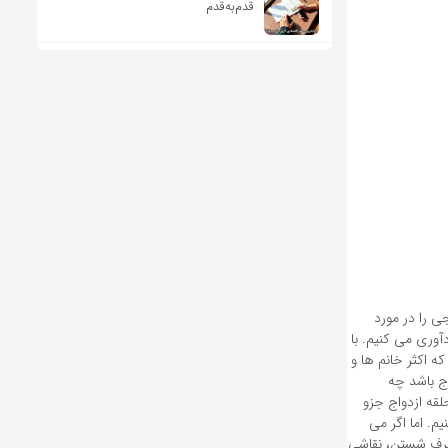
قدم‌به‌قدم
ی را در مورد
دآوری می کنیم. با
 اکثر خانم ها و
قه ازدواج باشد چه
حلقه ازدواج جزو
م. اما اگر می
 ظرف شستن، نقاشی