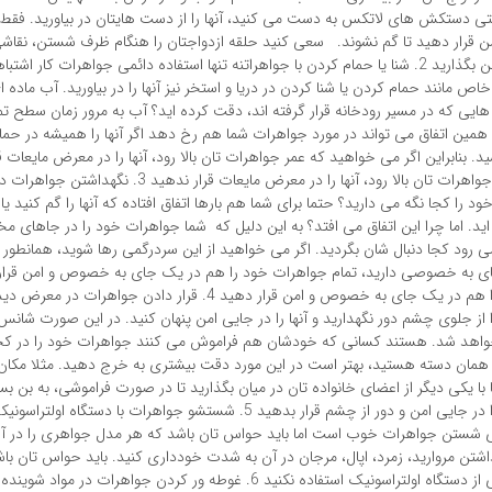
ی دستکش های لاتکس به دست می کنید، آنها را از دست هایتان در بیاورید. فقط ی
من قرار دهید تا گم نشوند. سعی کنید حلقه ازدواجتان را هنگام ظرف شستن، نقاش
بیاورید و جای امن بگذارید 2. شنا یا حمام کردن با جواهراتنه تنها استفاده دائمی جواهرات کا
اص مانند حمام کردن یا شنا کردن در دریا و استخر نیز آنها را در بیاورید. آب ماده 
ایی که در مسیر رودخانه قرار گرفته اند، دقت کرده اید؟ آب به مرور زمان سطح تما
مین اتفاق می تواند در مورد جواهرات شما هم رخ دهد اگر آنها را همیشه در حمام 
د. بنابراین اگر می خواهید که عمر جواهرات تان بالا رود، آنها را در معرض مایعات ق
خواهید که عمر جواهرات تان بالا رود، آنها را در معرض مایعات قرار نده
 را کجا نگه می دارید؟ حتما برای شما هم بارها اتفاق افتاده که آنها را گم کنید یا
اید. اما چرا این اتفاق می افتد؟ به این دلیل که شما جواهرات خود را در جاهای م
 می رود کجا دنبال شان بگردید. اگر می خواهید از این سردرگمی رها شوید، همانطور
جای به خصوصی دارید، تمام جواهرات خود را هم در یک جای به خصوص و امن قرار 
جواهرات خود را هم در یک جای به خصوص و امن قرار دهید 4. قرار دادن جواهرا
از جلوی چشم دور نگهدارید و آنها را در جایی امن پنهان کنید. در این صورت شانس 
واهد شد. هستند کسانی که خودشان هم فراموش می کنند جواهرات خود را در کجا پ
همان دسته هستید، بهتر است در این مورد دقت بیشتری به خرج دهید. مثلا مکان 
 با یکی دیگر از اعضای خانواده تان در میان بگذارید تا در صورت فراموشی، به بن ب
جواهرات خود را در جایی امن و دور از چشم قرار بدهید 5. شستشو جواهرات با دستگاه اول
ی شستن جواهرات خوب است اما باید حواس تان باشد که هر مدل جواهری را در آن 
ذاشتن مروارید، زمرد، اپال، مرجان در آن به شدت خودداری کنید. باید حواس تان ب
هر مدل جواهری از دستگاه اولتراسونیک استفاده نکنید 6. غوطه ور کردن جواهرات د