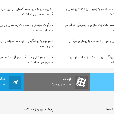
مدیرعامل هلال احمر کرمان: زمین لرزه ۴.۶ ریشتری
داشت
گلباف خسارتی نداشت
سابقات بدنسازی و پرورش اندام در
ظرفیت میزبانی مسابقات بدنسازی و پر
د
همدان وجود دارد
تنها راه مقابله با بیماری مرگبار
سمیعیان: پیشگیری تنها راه مقابله با بیم
هاری است
نگار مهر از صد و پنجاه و نهمین
گزارش میدانی خبرنگار مهر از صد و پنج
ه
حضور مردم آستانه
آپارات
تلگر
ما را دنبال کنید
ما ر
ه‌‌ها
پیوندهای ویژه سلامت