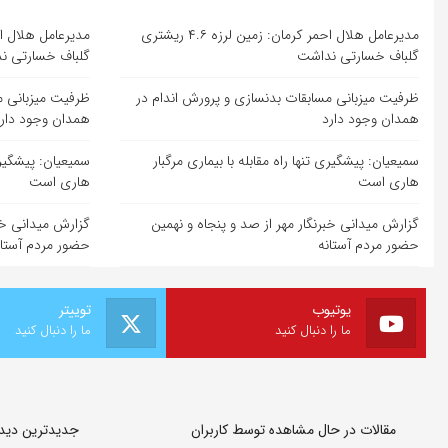
مدیرعامل هلال احمر کرمان: زمین لرزه ۴.۶ ریشتری
گلباف خسارتی نداشت
گلباف خسارتی ن
ظرفیت میزبانی مسابقات بدنسازی و پرورش اندام در
ظرفیت میزبانی م
همدان وجود دارد
همدان وجود دار
سمیعیان: پیشگیری تنها راه مقابله با بیماری مرگبار
سمیعیان: پیشگیری 
هاری است
هاری است
گزارش میدانی خبرنگار مهر از صد و پنجاه و نهمین
گزارش میدانی خبر
حضور مردم آستانه
حضور مردم آستان
یوتیوب
توییتر
ما را دنبال کنید
ما را دنبال کنید
مقالات در حال مشاهده توسط کاربران
جدیدترین دیدگا