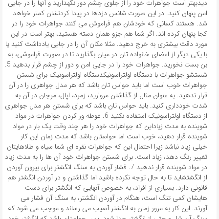
دیدبهتر است جواهرات خود را از جلوی چشم دور نگهدارید و آنها را در جایی
امن پنهان کنید. در این صورت شانس دزدها در پیدا کردنشان کمتر خواهد
شد. هستند کسانی که خودشان هم فراموش می کنند جواهرات خود را در
کجا پنهان کرده اند. اگر شما هم جزو همان دسته هستید، بهتر است در این
مورد دقت بیشتری به خرج دهید. مثلا مکان آن را در جایی یادداشت کنید یا
با یکی دیگر از اعضای خانواده تان در میان بگذارید تا در صورت فراموشی، به
بن بست نخورید. جواهرات خود را در جایی امن و دور از چشم قرار بدهید 5.
شستشو جواهرات با دستگاه اولتراسونیکدستگاه اولتراسونیک برای شستن
جواهرات خوب است اما باید حواس تان باشد که هر مدل جواهری را در آن
قرار ندهید. به عنوان مثال از گذاشتن مروارید، زمرد، اپال، مرجان در آن به
شدت خودداری کنید. باید حواس تان باشد که برای شستن هر مدل جواهری
از دستگاه اولتراسونیک استفاده نکنید 6. غوطه ور کردن جواهرات در مواد
شوینده به مدت زیاداین که جواهرات خود را هر چند وقت یک بار در مواد
شوینده قرار دهید، خوب است اما حواستان باشد که مدت زمان این کار
خیلی زیاد نباشد زیرا احتمال این که جواهرات نقره ای شما سیاه و طلاهایتان
تغییر رنگ دهد، زیاد است. برای شستن جواهرات خود آن ها را به مدت زیاد
در مواد شوینده قرار ندهید 7. فشار آوردن به سنگ انگشتر برای بیرون آوردن
از انگشتشاید تا به حال توجه نکرده باشید اما گذاشتن و در آوردن انگشتر هم
قانونی دارد. بسیاری از افراد، به خصوص آنهایی که انگشتر برای دست
هایشان کمی تنگ است، هنگام در آوردن انگشتر، به سنگ آن فشار می
آورند. این کار به مرور زمان به انگشتر آسیب می رساند و موجب می شود که
سنگ آن شل و حتی از انگشتر جدا شود. پس حواستان باشد که انگشتر خود