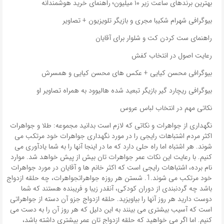
بهترین برندهای ساعت زیر ۱۰ میلیون؛ راهنمای خرید هوشمندانه
بیوگرافی شهرام شکیبا مجری و بازیگر تلویزیون + تصاویر
راهنمای ست کردن کت و شلوار برای آقایان
رعایت اصول در انتخاب کفش
بیوگرافی محسن کیایی + عکس های محسن کیایی و همسرش
بیوگرافی ریچارد گیر بازیگر تبعید شده هالیوود به همراه تصاویر او
نکاتی مهم در انتخاب لباس عروس
نگهداری از جواهرات و نکاتی که لازم است بدانید مجموعه: طلا و جواهرات
اکثر مردم اشتباهات رایجی را در مورد نگهداری جواهرات خود مرتکب می
شوند. هر اشتباه اما راه حلی دارد که ما در اینجا آنها را به شما یادآوری می
کنیم. با رعایت این نکات عمر جواهرات تان بیش از پیش خواهد شد. موارد
نام برده، اشتباهات رایجی است که اکثر خانم ها و آقایان در مورد جواهرات
خود مرتکب می شوند.1. شستن هر روزه جواهراتجواهرات، چه حلقه ازدواج
باشد چه گردنبندی از دوران کودکی، آنقدر زیبا و فریبنده هستند که شما
دوست دارید هر روز آنها را بیاویزید. حلقه ازدواج جزو آن دسته از جواهراتی
است که آسیب بیشتری می بینند به این دلیل که هر روز آن را به دست می
کنیم. اما اگر می خواهید که حلقه ازدواج تان عمر بیشتری داشته باشد،