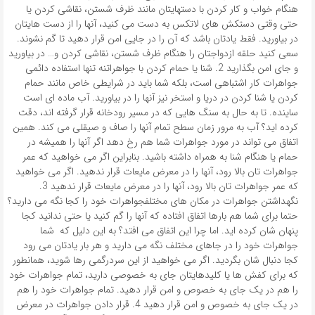
هنگام خواب و کار کردن با دستهایتان مانند ظرف شستن، نقاشی کردن یا
حتی وقتی دستکش های لاتکس به دست می کنید، آنها را از دست هایتان
در بیاورید. فقط یادتان باشد که آن را در جایی امن قرار دهید تا گم نشوند.
سعی کنید حلقه ازدواجتان را هنگام ظرف شستن، نقاشی کردن و… در بیاورید
و جای امن بگذارید 2. شنا یا حمام کردن با جواهراتنه تنها استفاده دائمی
جواهرات کار اشتباهی است، بلکه شما باید در شرایطی خاص مانند حمام
کردن یا شنا کردن در دریا و استخر نیز آنها را در بیاورید. آب ماده ای است
ساینده. تا به حال به سنگ هایی که در مسیر رودخانه قرار گرفته اند، دقت
کرده اید؟ آب به مرور زمان سطح تمام آنها را صاف و صیقلی می کند. همین
اتفاق می تواند در مورد جواهرات شما هم رخ دهد اگر آنها را همیشه در
حمام یا هنگام شنا به همراه داشته باشید. بنابراین اگر می خواهید که عمر
جواهرات تان بالا رود، آنها را در معرض مایعات قرار ندهید. اگر می خواهید
که عمر جواهرات تان بالا رود، آنها را در معرض مایعات قرار ندهید 3.
نگهداشتن جواهرات در مکان های مختلفجواهرات خود را کجا نگه می دارید؟
حتما برای شما هم بارها اتفاق افتاده که آنها را گم کنید یا حتی ندانید کجا
پنهان شان کرده اید. اما چرا این اتفاق می افتد؟ به این دلیل که شما
جواهرات خود را در جاهای مختلف نگه می دارید و هر بار یادتان می رود
کجا دنبال شان بگردید. اگر می خواهید از این سردرگمی رها شوید، همانطور
که برای کفش ها یا کلیدهایتان جای به خصوصی دارید، تمام جواهرات خود
را هم در یک جای به خصوص و امن قرار دهید. تمام جواهرات خود را هم
در یک جای به خصوص و امن قرار دهید 4. قرار دادن جواهرات در معرض