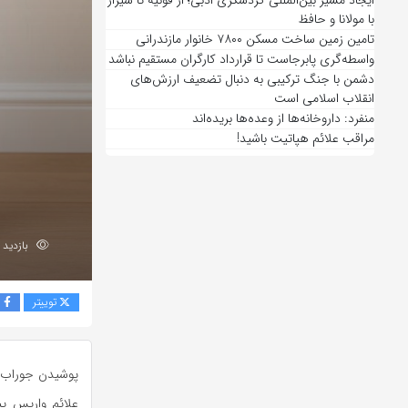
ایجاد مسیر بین‌المللی گردشگری ادبی؛ از قونیه تا شیراز
با مولانا و حافظ
تامین زمین ساخت مسکن ۷۸۰۰ خانوار مازندرانی
واسطه‌گری پابرجاست تا قرارداد کارگران مستقیم نباشد
دشمن با جنگ ترکیبی به دنبال تضعیف ارزش‌های
انقلاب اسلامی است
منفرد: داروخانه‌ها از وعده‌ها بریده‌اند
مراقب علائم هپاتیت باشید!
بازدید 350
توییتر
ف
پوشیدن جوراب و
علائم واریس پی