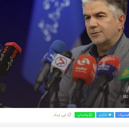
یسبوک
تلگرام
واتساپ
کپی لینک