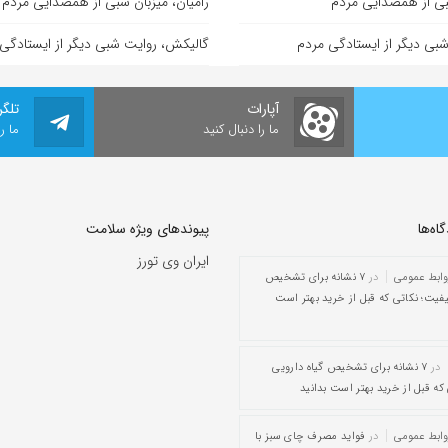
شبی از همصدایی مردم
رامیان، میزبان شبی از همصدایی مردم
بی دیگر از ایستادگی مردم
گالیکش، روایت شبی دیگر از ایستادگی
آپارات
تلگر
ما را دنبال کنید
ما ر
ه‌‌ها
پیوندهای ویژه سلامت
ایران وی تورز
وابط عمومی
در
۷ نشانه برای تشخیص
یفیت؛ نکاتی که قبل از خرید بهتر است
در
۷ نشانه برای تشخیص گیاه دارویی
که قبل از خرید بهتر است بدانید
وابط عمومی
در
فواید مصرف چای سبز با