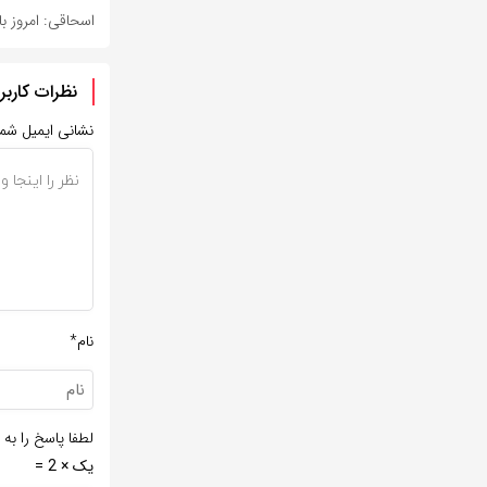
اسحاقی: امروز ب
نظرات کاربر
نشانی ایمیل شم
نام*
لطفا پاسخ را به 
یک × 2 =