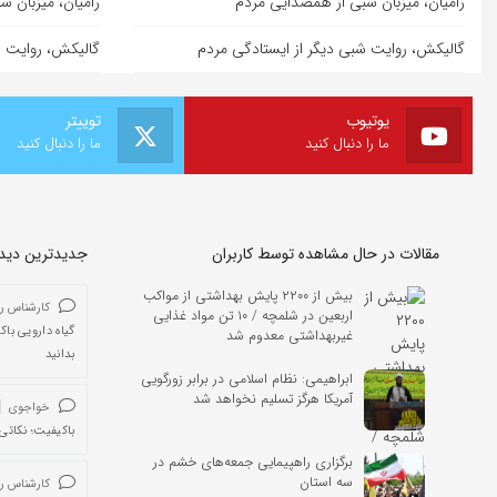
رامیان، میزبان شبی از همصدایی مردم
رامیان، میزبان 
گالیکش، روایت شبی دیگر از ایستادگی مردم
گالیکش، روایت ش
یوتیوب
توییتر
ما را دنبال کنید
ما را دنبال کنید
مقالات در حال مشاهده توسط کاربران
جدیدترین دیدگا
بیش از ۲۲۰۰ پایش بهداشتی از مواکب
کارشناس ر
اربعین در شلمچه / ۱۰ تن مواد غذایی
گیاه دارویی باک
غیربهداشتی معدوم شد
بدانید
ابراهیمی: نظام اسلامی در برابر زورگویی
آمریکا هرگز تسلیم نخواهد شد
خواجوی
باکیفیت؛ نکاتی 
برگزاری راهپیمایی جمعه‌های خشم در
سه استان
کارشناس ر