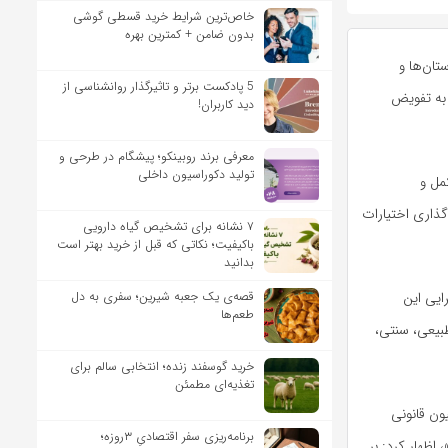
خاص‌ترین شرایط خرید قسطی گوشی
بدون ضامن + کمترین بهره
تان‌ها و
5 پادکست برتر و تاثیرگذار روانشناسی از
 به تفویض
دید کاربران!
معرفی برند روبینکو؛ پیشگام در طرحی و
تولید دکوراسیون داخلی
مل و
گذاری اختیارات
۷ نشانه برای تشخیص گیاه دارویی
باکیفیت؛ نکاتی که قبل از خرید بهتر است
بدانید
قصه‌ی یک جعبه شیرین؛ سفری به دل
ایی این
طعم‌ها
بیعی، سنتی،
خرید گوسفند زنده؛ انتخابی سالم برای
تغذیه‌ای مطمئن
ون قانونی
برنامه‌ریزی سفر اقتصادیِ ۳روزه؛
اظهار کرد: بر