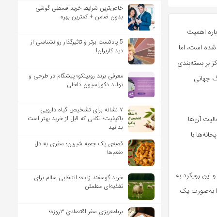
خاص‌ترین شرایط خرید قسطی گوشی
بدون ضامن + کمترین بهره
اره اهمیت
5 پادکست برتر و تاثیرگذار روانشناسی از
 شده است، اما
دید کاربران!
 بر بسته‌بندی
معرفی برند روبینکو؛ پیشگام در طرحی و
گ جهانی
تولید دکوراسیون داخلی
۷ نشانه برای تشخیص گیاه دارویی
باکیفیت؛ نکاتی که قبل از خرید بهتر است
الیت آن‌ها
بدانید
این صنعت نشان می‌دهد حدود ۹۰ درصد چاپخانه‌ها با
قصه‌ی یک جعبه شیرین؛ سفری به دل
طعم‌ها
 این رویکرد به
خرید گوسفند زنده؛ انتخابی سالم برای
تغذیه‌ای مطمئن
ا به‌صورت یک
برنامه‌ریزی سفر اقتصادیِ ۳روزه؛