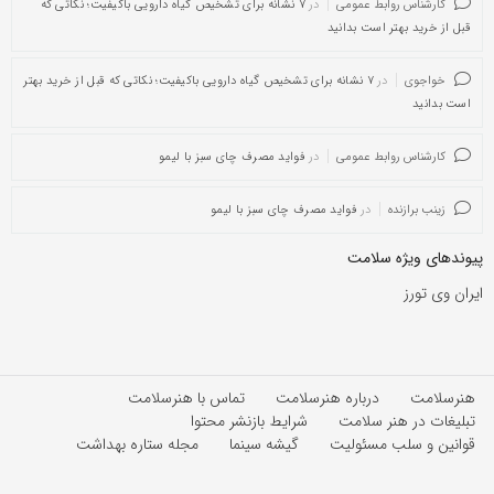
کارشناس روابط عمومی
در
۷ نشانه برای تشخیص گیاه دارویی باکیفیت؛ نکاتی که
قبل از خرید بهتر است بدانید
خواجوی
در
۷ نشانه برای تشخیص گیاه دارویی باکیفیت؛ نکاتی که قبل از خرید بهتر
است بدانید
کارشناس روابط عمومی
در
فواید مصرف چای سبز با لیمو
زینب برازنده
در
فواید مصرف چای سبز با لیمو
پیوندهای ویژه سلامت
ایران وی تورز
هنرسلامت
درباره هنرسلامت
تماس با هنرسلامت
تبلیغات در هنر سلامت
شرایط بازنشر محتوا
قوانین و سلب مسئولیت
گیشه سینما
مجله ستاره بهداشت