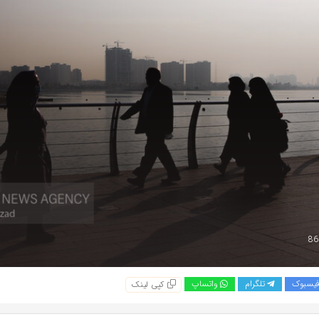
یسبوک
تلگرام
واتساپ
کپی لینک