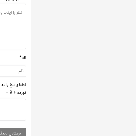
نام*
لطفا پاسخ را به 
نوزده + 9 =