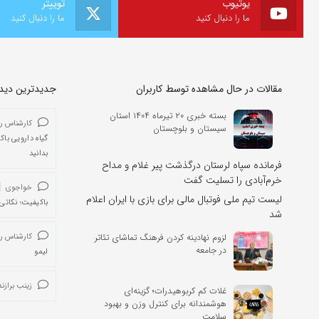
یوتیوب
توییتر
ما را دنبال کنید
ما را دنبال کنید
مقالات در حال مشاهده توسط کاربران
جدیدترین دیدگا
بسته خبری ۲۰ تیرماه ۱۴۰۴ استان
کارشناس ر
سیستان و بلوچستان
گیاه دارویی باک
بدانید
فرمانده سپاه لرستان درگذشت پیر غلام و مداح
خرم‌آبادی را تسلیت گفت
خواجوی
لیست تیم ملی فوتبال مالی برای بازی با ایران اعلام
باکیفیت؛ نکاتی 
شد
لزوم نهادینه کردن فرهنگ تماشای تئاتر
کارشناس ر
در جامعه
لیمو
زینب برازند
غلات کم کربوهیدرات؛ گزینه‌ای
هوشمندانه برای کنترل وزن و بهبود
سلامت