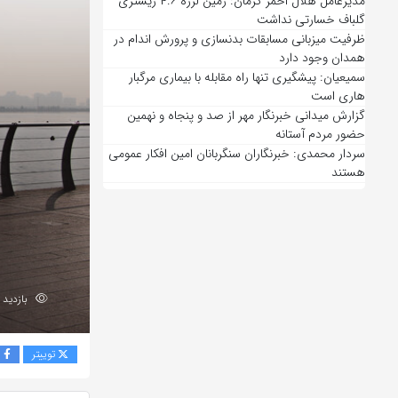
مدیرعامل هلال احمر کرمان: زمین لرزه ۴.۶ ریشتری
گلباف خسارتی نداشت
ظرفیت میزبانی مسابقات بدنسازی و پرورش اندام در
همدان وجود دارد
سمیعیان: پیشگیری تنها راه مقابله با بیماری مرگبار
هاری است
گزارش میدانی خبرنگار مهر از صد و پنجاه و نهمین
حضور مردم آستانه
سردار محمدی: خبرنگاران سنگربانان امین افکار عمومی
هستند
بازدید 86
توییتر
ف