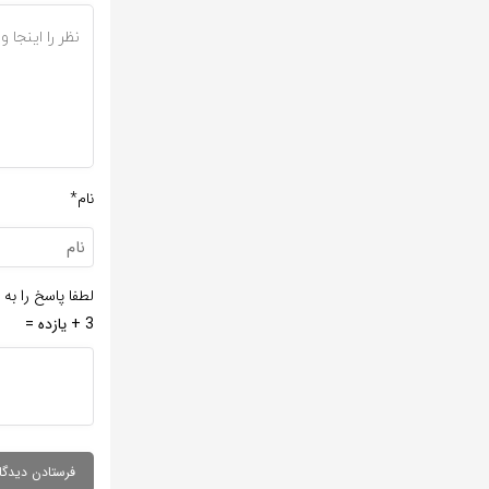
نام*
لطفا پاسخ را به 
3 + یازده =