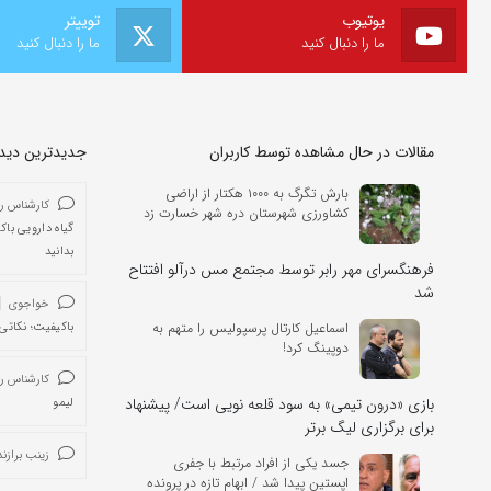
یوتیوب
توییتر
ما را دنبال کنید
ما را دنبال کنید
مقالات در حال مشاهده توسط کاربران
جدیدترین دیدگا
بارش تگرگ به ۱۰۰۰ هکتار از اراضی
کارشناس ر
کشاورزی شهرستان دره شهر خسارت زد
گیاه دارویی باک
بدانید
فرهنگسرای مهر رابر توسط مجتمع مس درآلو افتتاح
شد
خواجوی
اسماعیل کارتال پرسپولیس را متهم به
باکیفیت؛ نکاتی 
دوپینگ کرد!
کارشناس ر
بازی «درون تیمی» به سود قلعه نویی است/ پیشنهاد
لیمو
برای برگزاری لیگ برتر
زینب برازند
جسد یکی از افراد مرتبط با جفری
اپستین پیدا شد / ابهام تازه در پرونده