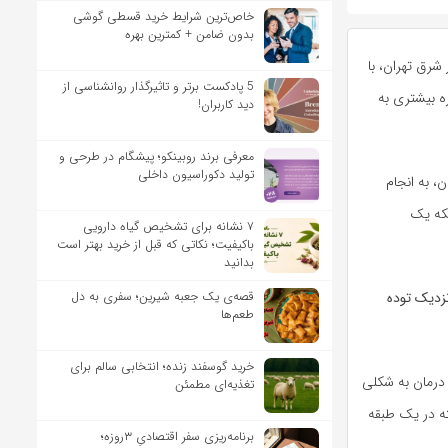
خاص‌ترین شرایط خرید قسطی گوشی
بدون ضامن + کمترین بهره
شرق تهران، با
5 پادکست برتر و تاثیرگذار روانشناسی از
ه بیشتری به
دید کاربران!
معرفی برند روبینکو؛ پیشگام در طرحی و
تولید دکوراسیون داخلی
، به انجام
لکه یک
۷ نشانه برای تشخیص گیاه دارویی
باکیفیت؛ نکاتی که قبل از خرید بهتر است
بدانید
قصه‌ی یک جعبه شیرین؛ سفری به دل
نزدیک توده
طعم‌ها
خرید گوسفند زنده؛ انتخابی سالم برای
 درمان به شکلی
تغذیه‌ای مطمئن
ته در یک طبقه
برنامه‌ریزی سفر اقتصادیِ ۳روزه؛