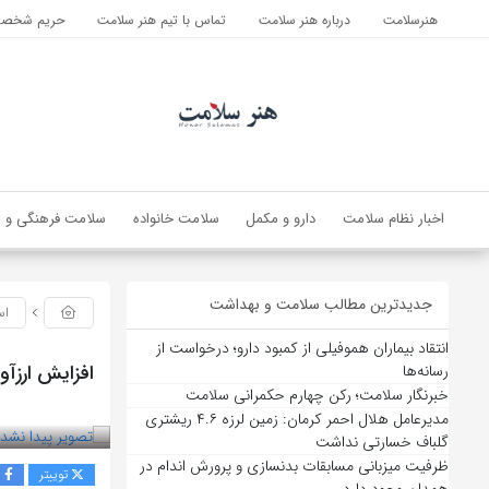
هنرسلامت
درباره هنر سلامت
تماس با تیم هنر سلامت
حریم شخصی 
اخبار نظام سلامت
دارو و مکمل
سلامت خانواده
سلامت فرهنگی و ا
جدیدترین مطالب سلامت و بهداشت
اس
انتقاد بیماران هموفیلی از کمبود دارو؛ درخواست از
افزایش ارزآو
رسانه‌ها
خبرنگار سلامت؛ رکن چهارم حکمرانی سلامت
بازدید 57
مدیرعامل هلال احمر کرمان: زمین لرزه ۴.۶ ریشتری
گلباف خسارتی نداشت
ظرفیت میزبانی مسابقات بدنسازی و پرورش اندام در
توییتر
ف