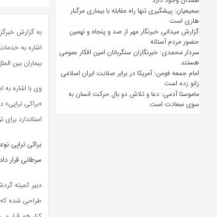
همدان وجود دارد
سمیعیان: پیشگیری تنها راه مقابله با بیماری مرگبار
هاری است
گزارش میدانی خبرنگار مهر از صد و پنجاه و نهمین
به گزارش خبرگزا
حضور مردم آستانه
اشاره به خدمات 
سردار محمدی: خبرنگاران سنگربانان امین افکار عمومی
هستند
بیماران بین الم
امام جمعه فومن: آمریکا در برابر صلابت ایران اسلامی
زانو زده است
وی با اشاره به 
ماموستا آدمی: دعا و تلاش دو بال حرکت انسان به
«براکی تراپی» د
سوی سعادت است
استاندارد برای
براکی تراپی نوع
سرطانی قرار داد
دبیر کمیته گردش
طراحی شده که ار
کنار هم قرار می