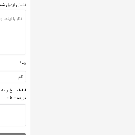
نشانی ایمیل شم
نام*
لطفا پاسخ را به 
نوزده − 5 =