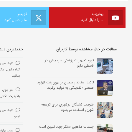
یوتیوب
توییتر
ما را دنبال کنید
ما را دنبال کنید
مقالات در حال مشاهده توسط کاربران
جدیدترین دیدگا
تورم تجهیزات پزشکی سرمایه‌ای در
کارشناس ر
قحطی دارو
گیاه دارویی باک
بدانید
تاکید استاندار سمنان بر برون‌رفت ازرکود
صنعتی؛ نقدینگی به تولید برگردد
خواجوی
باکیفیت؛ نکاتی 
ظرفیت نخبگان بوشهری برای توسعه
شهری استفاده می‌شود
کارشناس ر
لیمو
جلسات مذهبی سنگر جهاد تبیین است
زینب برازند