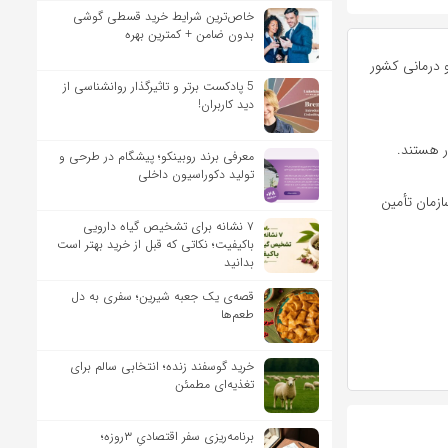
خاص‌ترین شرایط خرید قسطی گوشی
بدون ضامن + کمترین بهره
و درمانی کشور
5 پادکست برتر و تاثیرگذار روانشناسی از
دید کاربران!
ر هستند.
معرفی برند روبینکو؛ پیشگام در طرحی و
تولید دکوراسیون داخلی
ز درمانی سازمان تأمین
۷ نشانه برای تشخیص گیاه دارویی
باکیفیت؛ نکاتی که قبل از خرید بهتر است
بدانید
قصه‌ی یک جعبه شیرین؛ سفری به دل
طعم‌ها
خرید گوسفند زنده؛ انتخابی سالم برای
تغذیه‌ای مطمئن
برنامه‌ریزی سفر اقتصادیِ ۳روزه؛