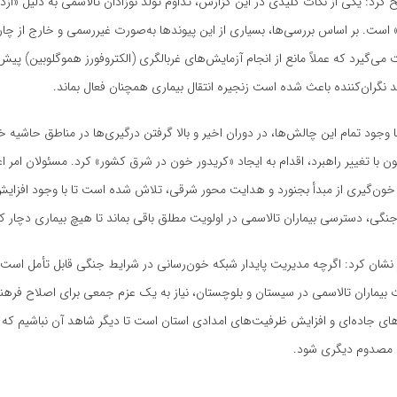
کرد: یکی از نکات کلیدی در این گزارش، تداوم تولد نوزادان تالاسمی به دلیل «ازد
است. بر اساس بررسی‌ها، بسیاری از این پیوندها به‌صورت غیررسمی و خارج از چا
می‌گیرد که عملاً مانع از انجام آزمایش‌های غربالگری (الکتروفورز هموگلوبین) پیش 
د نگران‌کننده باعث شده است زنجیره انتقال بیماری همچنان فعال بماند.
 وجود تمام این چالش‌ها، در دوران اخیر و بالا گرفتن درگیری‌ها در مناطق حاشیه 
ن با تغییر راهبرد، اقدام به ایجاد «کریدور خون در شرق کشور» کرد. مسئولان امر اعل
ون‌گیری از مبدأ بجنورد و هدایت محور شرقی، تلاش شده است تا با وجود افزا
گی، دسترسی بیماران تالاسمی در اولویت مطلق باقی بماند تا هیچ بیماری دچار ک
شان کرد: اگرچه مدیریت پایدار شبکه خون‌رسانی در شرایط جنگی قابل تأمل است، 
بیماران تالاسمی در سیستان و بلوچستان، نیاز به یک عزم جمعی برای اصلاح فرهن
ای جاده‌ای و افزایش ظرفیت‌های امدادی استان است تا دیگر شاهد آن نباشیم که ج
ریِ مصدوم دیگری شود.