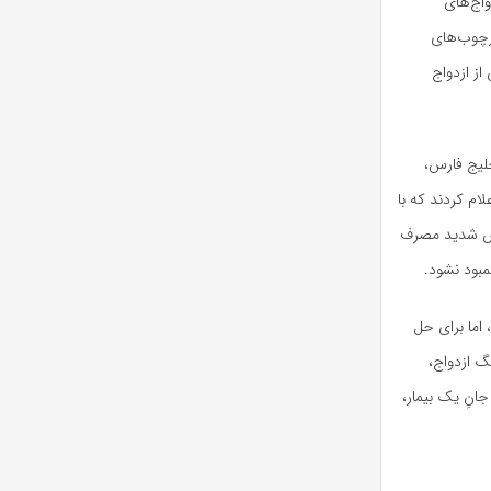
واج‌های
رچوب‌های
از ازدواج
خلیج فارس،
ام کردند که با
یش شدید مصرف
مبود نشود.
اما برای حل
گ ازدواج،
انِ یک بیمار،