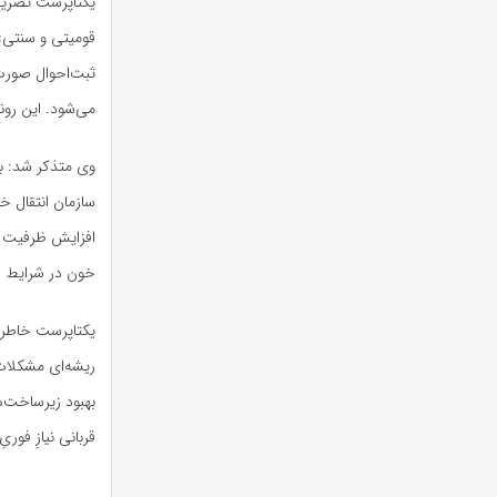
یکتاپرست تصریح 
قومیتی و سنتی» 
ثبت‌احوال صورت 
می‌شود. این رون
وی متذکر شد: با
سازمان انتقال خو
افزایش ظرفیت خ
خون در شرایط جن
یکتاپرست خاطر ن
ریشه‌ای مشکلات 
بهبود زیرساخت‌ه
قربانی نیازِ فو