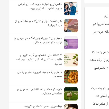
خاص‌ترین شرایط خرید قسطی گوشی
بدون ضامن + کمترین بهره
زیع
5 پادکست برتر و تاثیرگذار روانشناسی از
 تقریباً دو
دید کاربران!
انه مردم در
معرفی برند روبینکو؛ پیشگام در طرحی و
تولید دکوراسیون داخلی
 می‌داند که
۷ نشانه برای تشخیص گیاه دارویی
باکیفیت؛ نکاتی که قبل از خرید بهتر است
 را ارائه دهد.
بدانید
دم دسترسی
قصه‌ی یک جعبه شیرین؛ سفری به دل
طعم‌ها
نون در وضعیت
خرید گوسفند زنده؛ انتخابی سالم برای
تغذیه‌ای مطمئن
استان‌ها
ز سایر نقاط
برنامه‌ریزی سفر اقتصادیِ ۳روزه؛