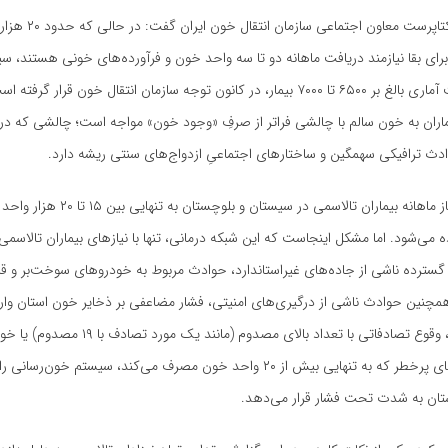
در ادامه بابک یکتاپرست معاو
رای بقا نیازمند دریافت ماهانه دو تا سه واحد خون و فرآورده‌های خونی هستند، س
بلوچستان با ثبت آماری بالغ بر ۶۵۰۰ تا ۷۰۰۰ بیمار، در کانون توجه سازمان انتقال خون قرار 
اران به خون سالم با چالشی فراتر از صرفِ «وجود خون» مواجه است؛ چالشی که در
دث ترافیکی سهمگین و ساختارهای اجتماعیِ ازدواج‌های سنتی ریشه دارد.
وی ادامه داد: نیاز ماهانه بیماران تالاسمی در سی
می‌شود. اما مشکل اینجاست که این شبکه درمانی، تنها با نیازهای بیماران تالاسمی
سترده ناشی از جاده‌های غیراستاندارد، حوادث مربوط به خودروهای سوخت‌بر و قا
مچنین حوادث ناشی از درگیری‌های امنیتی، فشار مضاعفی بر ذخایر خون استان وارد م
آمارهای میدانی، وقوع تصادفاتی با تعداد بالای مصدوم (مانند یک
ناشی از زایمان‌های پرخطر که به تنهایی بیش از ۲۰ واحد خون مصرف می‌کند، سیستم خون
تان به شدت تحت فشار قرار می‌دهد.