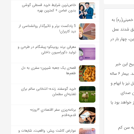
خاص‌ترین شرایط خرید قسطی گوشی
بدون ضامن + کمترین بهره
خمینی(ره) به
5 پادکست برتر و تاثیرگذار روانشناسی از
فق شدند عمل
دید کاربران!
 این، چهار بار در
معرفی برند روبینکو؛ پیشگام در طرحی و
تولید دکوراسیون داخلی
یح این خبر
قصه‌ی یک جعبه شیرین؛ سفری به دل
طعم‌ها
می‌گوید: این عمل جراحی در ایام مبارک رمضان و در حین وقوع بمباران‌های اطراف بیمارستان آغاز شد. بیمار ۶ ساله
یز با ابهام و
خرید گوسفند زنده؛ انتخابی سالم برای
دن صدای
تغذیه‌ای مطمئن
فقیت‌آمیز خواهد بود یا
برنامه‌ریزی سفر اقتصادیِ ۳روزه؛
قدم‌به‌قدم
 به سن کم
عوارض کاشت ریش: واقعیت، شایعات و