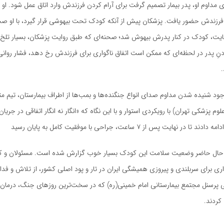
 مداوم او، پدر بیمار تصمیم گرفت برای آرام کردن فرزندش وارد اتاق عمل شود. او 
 فرزندش حضور یافت. پزشکان پیش از آنکه کودک تحت بیهوشی قرار گیرد، با او صح
هایت، کودک در کنار پدرش بیهوش شد؛ صحنه‌ای که طبق روایت پزشکان، بسیار تلخ و
نِ پدر در لحظه‌ای که ممکن است اتفاق ناگواری برای فرزندش رخ دهد، فشار روانی
.
وجود شنیده شدن مداوم صدای انواع جنگنده‌ها و بمب‌ها از اطراف بیمارستان، تیم
لوم پزشکی تهران) با رویکردی استوار و با این نگاه که «انگار نه انگار اتفاقی در جریا
ر نهایت پس از ۷ ساعت، جراحی با موفقیت کامل به پایان رسید
حال حاضر وضعیت سلامت این کودک بسیار خوب گزارش شده است. مسئولان و کا
اری برای سربلندی و پیروزی همیشگی ایران در تار و پود اصلی کشور، از تلاش و فدا
ی پرسنل مجتمع بیمارستانی امام خمینی(ره) که در سخت‌ترین روزهای جنگ، درمان 
کردند.